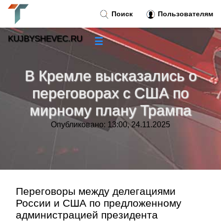
Поиск
Пользователям
KUJBYSHEVEC.RU
☰
Новости
»
В Кремле высказались о
Тренды новостей
»
переговорах с США по
мирному плану Трампа
Рубрики
»
Опубликовано: 13:00, 24.11.2025
Правила
»
Контакт
»
Переговоры между делегациями
России и США по предложенному
администрацией президента