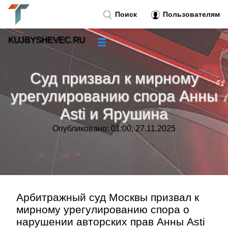
Поиск
Пользователям
KUJBYSHEVEC.RU
☰
Новости
»
Суд призвал к мирному
Тренды новостей
»
урегулированию спора Анны
Asti и Ярушина
Рубрики
»
Опубликовано: 01:00, 27.11.2025
Правила
»
Контакт
»
Арбитражный суд Москвы призвал к
мирному урегулированию спора о
нарушении авторских прав Анны Аsti