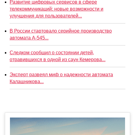
Развитие цифровых сервисов в сфере
телекоммуникаций: новые возможности и
улучшения для пользователей...
В России стартовало серийное производство
автомата А-545...
Следком сообщил о состоянии детей,
отравившихся в одной из саун Кемерова...
Эксперт развеял миф о надежности автомата
Калашникова...