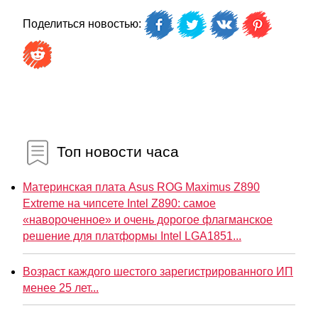
Поделиться новостью:
Топ новости часа
Материнская плата Asus ROG Maximus Z890
Extreme на чипсете Intel Z890: самое
«навороченное» и очень дорогое флагманское
решение для платформы Intel LGA1851...
Возраст каждого шестого зарегистрированного ИП
менее 25 лет...