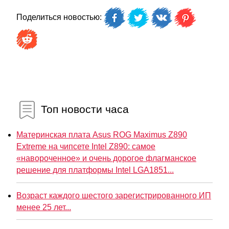
Поделиться новостью:
Топ новости часа
Материнская плата Asus ROG Maximus Z890
Extreme на чипсете Intel Z890: самое
«навороченное» и очень дорогое флагманское
решение для платформы Intel LGA1851...
Возраст каждого шестого зарегистрированного ИП
менее 25 лет...