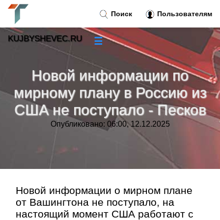
Поиск
Пользователям
KUJBYSHEVEC.RU
☰
Новости
»
Новой информации по
Тренды новостей
»
мирному плану в Россию из
США не поступало - Песков
Рубрики
»
Опубликовано: 06:00, 12.12.2025
Правила
»
Контакт
»
Новой информации о мирном плане
от Вашингтона не поступало, на
настоящий момент США работают с