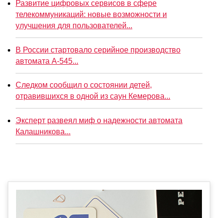
Развитие цифровых сервисов в сфере
телекоммуникаций: новые возможности и
улучшения для пользователей...
В России стартовало серийное производство
автомата А-545...
Следком сообщил о состоянии детей,
отравившихся в одной из саун Кемерова...
Эксперт развеял миф о надежности автомата
Калашникова...