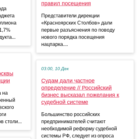
правил посещения
ода
юджета
Представители дирекции
иллиона
«Красноярских Столбов» дали
 1,7%
первые разъяснения по поводу
укта...
нового порядка посещения
нацпарка....
03:00, 10 Дек
осквы
иции
Судам дали частное
определение // Российский
а на
бизнес высказал пожелания к
бенный
судебной системе
вского
оги
Большинство российских
 столи...
предпринимателей считают
необходимой реформу судебной
системы РФ, следует из опроса