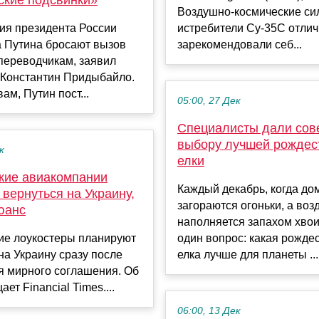
Воздушно-космические си
ия президента России
истребители Су-35С отли
 Путина бросают вызов
зарекомендовали себ...
переводчикам, заявил
 Константин Придыбайло.
ам, Путин пост...
05:00, 27 Дек
Специалисты дали сов
выбору лучшей рождес
к
елки
кие авиакомпании
Каждый декабрь, когда до
 вернуться на Украину,
загораются огоньки, а воз
юанс
наполняется запахом хвои
ие лоукостеры планируют
один вопрос: какая рожде
на Украину сразу после
елка лучше для планеты ...
я мирного соглашения. Об
ет Financial Times....
06:00, 13 Дек