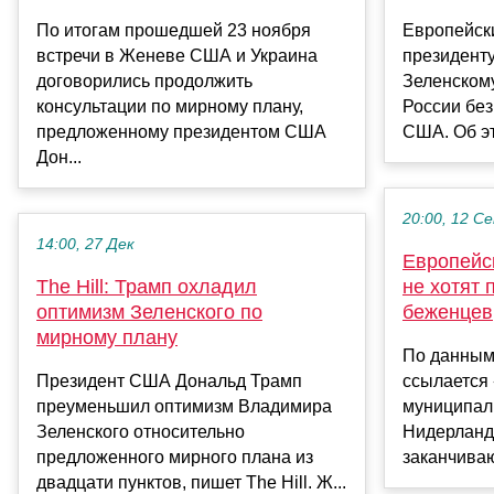
По итогам прошедшей 23 ноября
Европейск
встречи в Женеве США и Украина
президент
договорились продолжить
Зеленском
консультации по мирному плану,
России без
предложенному президентом США
США. Об эт
Дон...
20:00, 12 С
14:00, 27 Дек
Европейс
The Hill: Трамп охладил
не хотят 
оптимизм Зеленского по
беженцев
мирному плану
По данным
Президент США Дональд Трамп
ссылается
преуменьшил оптимизм Владимира
муниципал
Зеленского относительно
Нидерландо
предложенного мирного плана из
заканчивают
двадцати пунктов, пишет The Hill. Ж...