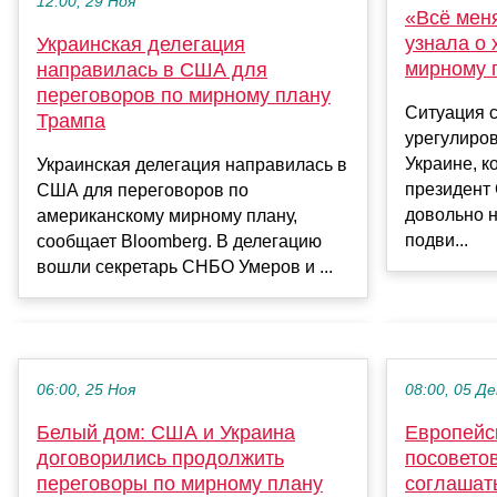
12:00, 29 Ноя
«Всё мен
узнала о 
Украинская делегация
мирному 
направилась в США для
переговоров по мирному плану
Ситуация 
Трампа
урегулиро
Украине, 
Украинская делегация направилась в
президент
США для переговоров по
довольно 
американскому мирному плану,
подви...
сообщает Bloomberg. В делегацию
вошли секретарь СНБО Умеров и ...
06:00, 25 Ноя
08:00, 05 Де
Белый дом: США и Украина
Европейс
договорились продолжить
посовето
переговоры по мирному плану
соглашать