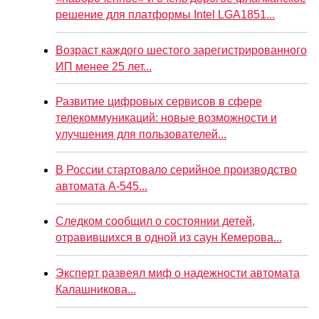
решение для платформы Intel LGA1851...
Возраст каждого шестого зарегистрированного
ИП менее 25 лет...
Развитие цифровых сервисов в сфере
телекоммуникаций: новые возможности и
улучшения для пользователей...
В России стартовало серийное производство
автомата А-545...
Следком сообщил о состоянии детей,
отравившихся в одной из саун Кемерова...
Эксперт развеял миф о надежности автомата
Калашникова...