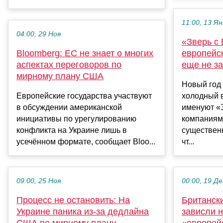
11:00, 13 Ян
04:00, 29 Ноя
«Зверь с
Bloomberg: ЕС не знает о многих
европейс
аспектах переговоров по
еще не з
мирному плану США
Новый год
Европейские государства участвуют
холодный в
в обсуждении американской
именуют «З
инициативы по урегулированию
компаниям
конфликта на Украине лишь в
существен
усечённом формате, сообщает Bloo...
чт...
09:00, 25 Ноя
00:00, 19 Де
Процесс не остановить: На
Британск
Украине паника из-за дедлайна
зависли 
США по мирному плану
«европей