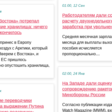
01:00, 12 Сен
в
Работодателям дали с
 Востока» потрепал
расчету двухнедельног
кие хранилища: ничего
заработка при увольне
акончилось
Средняя месячная зарплат
 принес в Европу
месяца для выплаты выхо
оздух с Арктики, который
пособия исчисляется
верем с Востока», и
пропорционально....
 ЕС пришлось
но опустошить хранилища,
02:00, 24 Янв
На Западе дали оценку
сопровождению ракето
к
Минобороны России
ие переводчики
Согласно публикации издан
на выражении Путина
Watch Magazine (MWM), в
ские подсвинки»