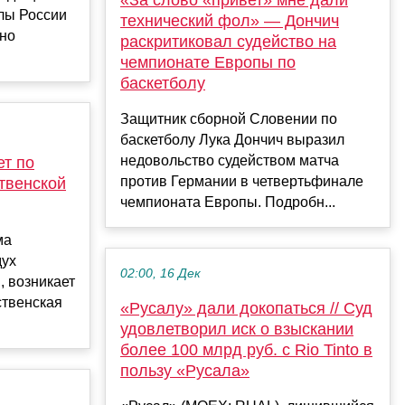
лы России
технический фол» — Дончич
чно
раскритиковал судейство на
чемпионате Европы по
баскетболу
Защитник сборной Словении по
баскетболу Лука Дончич выразил
недовольство судейством матча
ет по
против Германии в четвертьфинале
твенской
чемпионата Европы. Подробн...
ма
дух
02:00, 16 Дек
, возникает
ственская
«Русалу» дали докопаться // Суд
удовлетворил иск о взыскании
более 100 млрд руб. с Rio Tinto в
пользу «Русала»