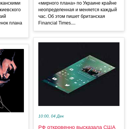
иканскими
«мирного плана» по Украине крайне
киевского
неопределенная и меняется каждый
кий
час. Об этом пишет британская
енок плана
Financial Times....
10:00, 04 Дек
РФ откровенно высказала США