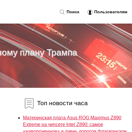
Поиск
Пользователям
ному плану Трампа
Топ новости часа
Материнская плата Asus ROG Maximus Z890
Extreme на чипсете Intel Z890: самое
«навороченное» и очень дорогое флагманское