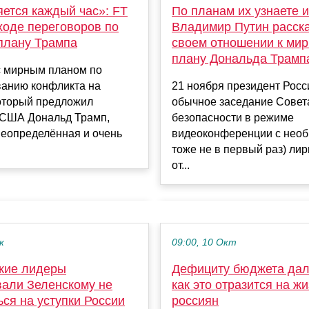
яется каждый час»: FT
По планам их узнаете их
ходе переговоров по
Владимир Путин расска
плану Трампа
своем отношении к ми
плану Дональда Трамп
с мирным планом по
ванию конфликта на
21 ноября президент Росс
который предложил
обычное заседание Совет
 США Дональд Трамп,
безопасности в режиме
неопределённая и очень
видеоконференции с нео
тоже не в первый раз) ли
от...
к
09:00, 10 Окт
кие лидеры
Дефициту бюджета дал
вали Зеленскому не
как это отразится на ж
ся на уступки России
россиян