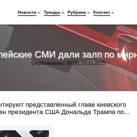
Новости
»
Тренды
»
Рубрики
»
Контакт
»
опейские СМИ дали залп по мир
Опубликовано: 00:00, 23.11.2025
тируют представленный главе киевского
н президента США Дональда Трампа по...