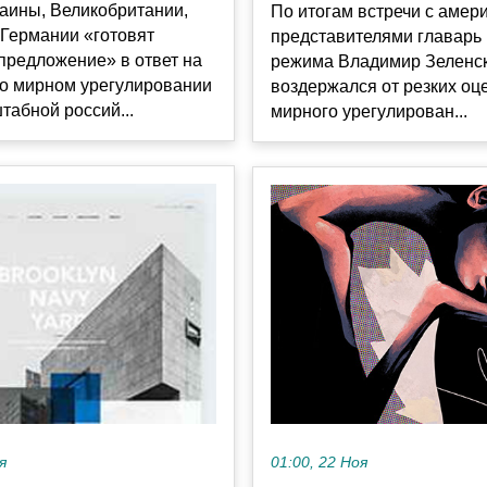
аины, Великобритании,
По итогам встречи с амер
 Германии «готовят
представителями главарь 
предложение» в ответ на
режима Владимир Зеленс
о мирном урегулировании
воздержался от резких оц
абной россий...
мирного урегулирован...
я
01:00, 22 Ноя