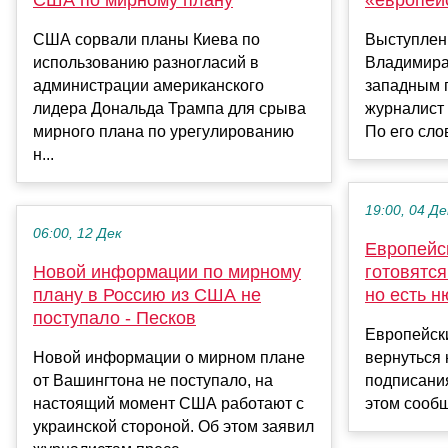
США сорвали планы Киева по
Выступлен
использованию разногласий в
Владимира
администрации американского
западным 
лидера Дональда Трампа для срыва
журналист
мирного плана по урегулированию
По его слов
н...
19:00, 04 Де
06:00, 12 Дек
Европейс
Новой информации по мирному
готовятся
плану в Россию из США не
но есть н
поступало - Песков
Европейск
Новой информации о мирном плане
вернуться 
от Вашингтона не поступало, на
подписани
настоящий момент США работают с
этом сообща
украинской стороной. Об этом заявил