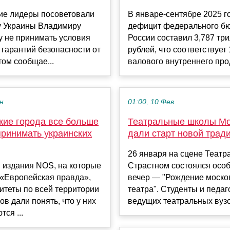
ие лидеры посоветовали
В январе-сентябре 2025 г
у Украины Владимиру
дефицит федерального б
у не принимать условия
России составил 3,787 тр
 гарантий безопасности от
рублей, что соответствует
ом сообщае...
валового внутреннего прод
ен
01:00, 10 Фев
кие города все больше
Театральные школы М
принимать украинских
дали старт новой трад
26 января на сцене Театр
 издания NOS, на которые
Страстном состоялся осо
 «Европейская правда»,
вечер — "Рождение моско
итеты по всей территории
театра". Студенты и педаг
в дали понять, что у них
ведущих театральных вузов
ся ...