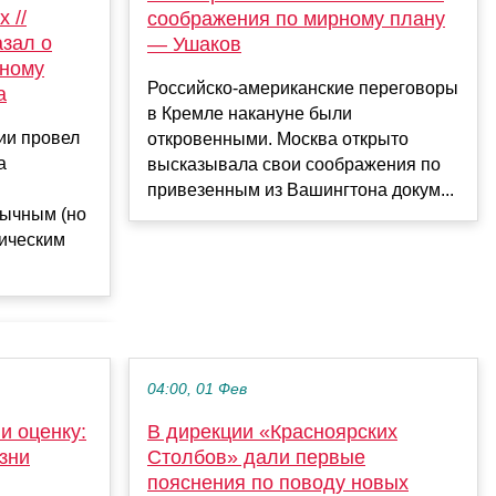
 //
соображения по мирному плану
зал о
— Ушаков
рному
Российско-американские переговоры
а
в Кремле накануне были
ии провел
откровенными. Москва открыто
а
высказывала свои соображения по
привезенным из Вашингтона докум...
бычным (но
рическим
04:00, 01 Фев
и оценку:
В дирекции «Красноярских
изни
Столбов» дали первые
пояснения по поводу новых