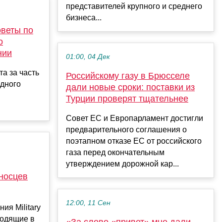
представителей крупного и среднего
бизнеса...
оветы по
о
нии
01:00, 04 Дек
а за часть
Российскому газу в Брюсселе
дного
дали новые сроки: поставки из
Турции проверят тщательнее
Совет ЕС и Европарламент достигли
предварительного соглашения о
поэтапном отказе ЕС от российского
газа перед окончательным
утверждением дорожной кар...
носцев
12:00, 11 Сен
ия Military
ходящие в
«За слово «привет» мне дали