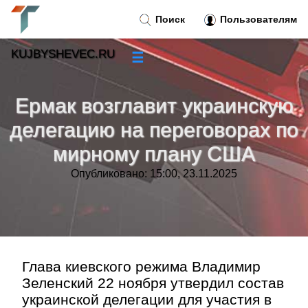
Поиск
Пользователям
KUJBYSHEVEC.RU
☰
Новости
»
Ермак возглавит украинскую
Тренды новостей
»
делегацию на переговорах по
мирному плану США
Рубрики
»
Опубликовано: 15:00, 23.11.2025
Правила
»
Контакт
»
Глава киевского режима Владимир
Зеленский 22 ноября утвердил состав
украинской делегации для участия в