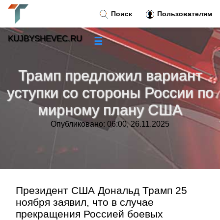
Поиск
Пользователям
KUJBYSHEVEC.RU
☰
Новости
»
Трамп предложил вариант
Тренды новостей
»
уступки со стороны России по
мирному плану США
Рубрики
»
Опубликовано: 06:00, 26.11.2025
Правила
»
Контакт
»
Президент США Дональд Трамп 25
ноября заявил, что в случае
прекращения Россией боевых