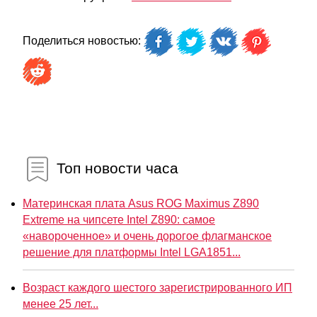
Поделиться новостью:
Топ новости часа
Материнская плата Asus ROG Maximus Z890
Extreme на чипсете Intel Z890: самое
«навороченное» и очень дорогое флагманское
решение для платформы Intel LGA1851...
Возраст каждого шестого зарегистрированного ИП
менее 25 лет...