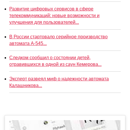
Развитие цифровых сервисов в сфере
телекоммуникаций: новые возможности и
улучшения для пользователей...
В России стартовало серийное производство
автомата А-545...
Следком сообщил о состоянии детей,
отравившихся в одной из саун Кемерова...
Эксперт развеял миф о надежности автомата
Калашникова...