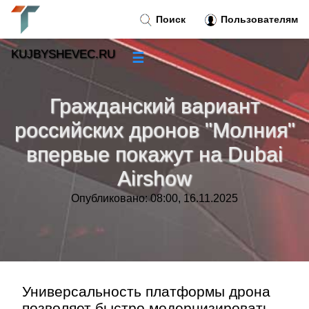
Поиск
Пользователям
KUJBYSHEVEC.RU
☰
Новости
»
Гражданский вариант
Тренды новостей
»
российских дронов "Молния"
впервые покажут на Dubai
Рубрики
»
Airshow
Правила
»
Опубликовано: 08:00, 16.11.2025
Контакт
»
Универсальность платформы дрона
позволяет быстро модернизировать