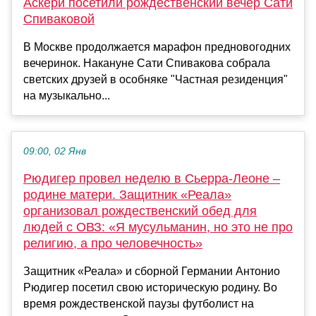
Аскери посетили рождественский вечер Сати
Спиваковой
В Москве продолжается марафон предновогодних
вечеринок. Накануне Сати Спивакова собрала
светских друзей в особняке "Частная резиденция"
на музыкально...
09:00, 02 Янв
Рюдигер провел неделю в Сьерра-Леоне –
родине матери. Защитник «Реала»
организовал рождественский обед для
людей с ОВЗ: «Я мусульманин, но это не про
религию, а про человечность»
Защитник «Реала» и сборной Германии Антонио
Рюдигер посетил свою историческую родину. Во
время рождественской паузы футболист на