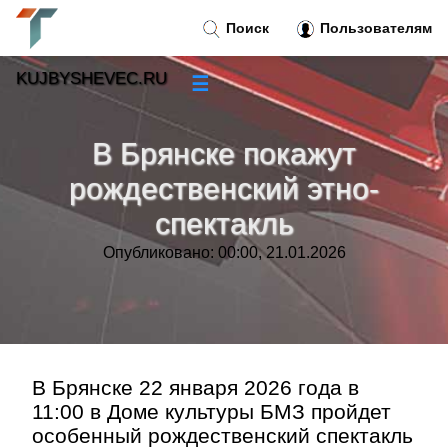
Поиск
Пользователям
KUJBYSHEVEC.RU
☰
Новости
»
В Брянске покажут
Тренды новостей
»
рождественский этно-
спектакль
Рубрики
»
Опубликовано: 00:00, 21.01.2026
Правила
»
Контакт
»
В Брянске 22 января 2026 года в
11:00 в Доме культуры БМЗ пройдет
особенный рождественский спектакль