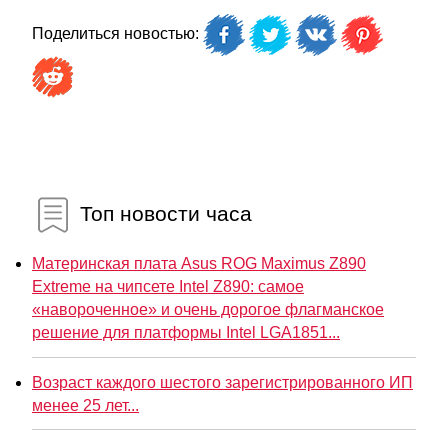
Поделиться новостью:
Топ новости часа
Материнская плата Asus ROG Maximus Z890
Extreme на чипсете Intel Z890: самое
«навороченное» и очень дорогое флагманское
решение для платформы Intel LGA1851...
Возраст каждого шестого зарегистрированного ИП
менее 25 лет...