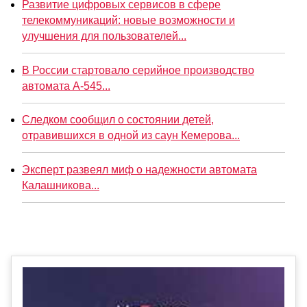
Развитие цифровых сервисов в сфере
телекоммуникаций: новые возможности и
улучшения для пользователей...
В России стартовало серийное производство
автомата А-545...
Следком сообщил о состоянии детей,
отравившихся в одной из саун Кемерова...
Эксперт развеял миф о надежности автомата
Калашникова...