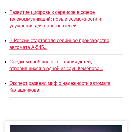
Развитие цифровых сервисов в сфере
телекоммуникаций: новые возможности и
улучшения для пользователей...
В России стартовало серийное производство
автомата А-545...
Следком сообщил о состоянии детей,
отравившихся в одной из саун Кемерова...
Эксперт развеял миф о надежности автомата
Калашникова...