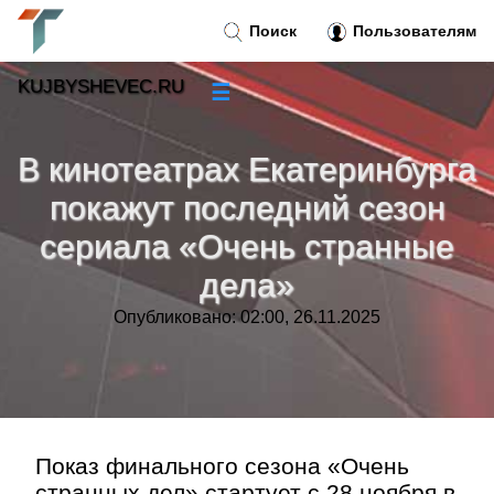
Поиск
Пользователям
KUJBYSHEVEC.RU
☰
Новости
»
В кинотеатрах Екатеринбурга
Тренды новостей
»
покажут последний сезон
сериала «Очень странные
Рубрики
»
дела»
Правила
»
Опубликовано: 02:00, 26.11.2025
Контакт
»
Показ финального сезона «Очень
странных дел» стартует с 28 ноября в