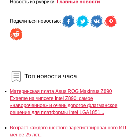
Новость из рубрики:
Главные новости
Поделиться новостью:
Топ новости часа
Материнская плата Asus ROG Maximus Z890
Extreme на чипсете Intel Z890: самое
«навороченное» и очень дорогое флагманское
решение для платформы Intel LGA1851...
Возраст каждого шестого зарегистрированного ИП
менее 25 лет...