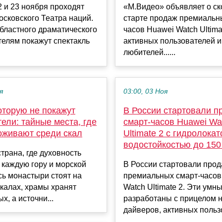
2 и 23 ноября проходят
«М.Видео» объявляет о с
осковского Театра наций.
старте продаж премиальн
бластного драматического
часов Huawei Watch Ultima
телям покажут спектакль
активных пользователей и
любителей......
я
03:00, 03 Ноя
оторую не покажут
В России стартовали п
ели: тайные места, где
смарт-часов Huawei Wa
оживают среди скал
Ultimate 2 с гидролока
водостойкостью до 150
трана, где духовность
 каждую гору и морской
В России стартовали про
сь монастыри стоят на
премиальных смарт-часов
калах, храмы хранят
Watch Ultimate 2. Эти умн
х, а источни...
разработаны с прицелом 
дайверов, активных пользо