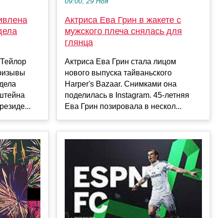
09:00, 29 Ноя
ивлена
Актриса Ева Грин в жакете с
дела
мужского плеча снялась для
глянца
 Тейлор
Актриса Ева Грин стала лицом
призывы
нового выпуска тайваньского
дела
Harper's Bazaar. Снимками она
штейна
поделилась в Instagram. 45-летняя
резиде...
Ева Грин позировала в нескол...