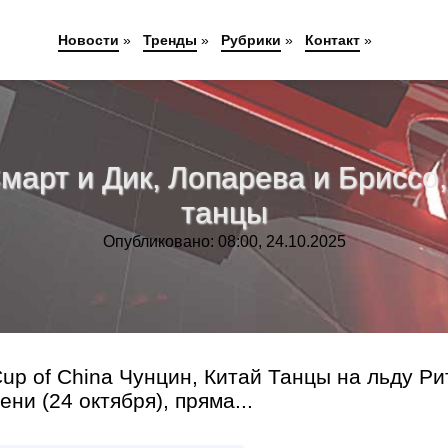
Новости
»
Тренды
»
Рубрики
»
Контакт
»
Смарт и Дик, Лопарева и Бриссо
танцы
Опубликовано: 08:00, 24.10.2025
Cup of China Чунцин, Китай Танцы на льду Ри
ни (24 октября), пряма...