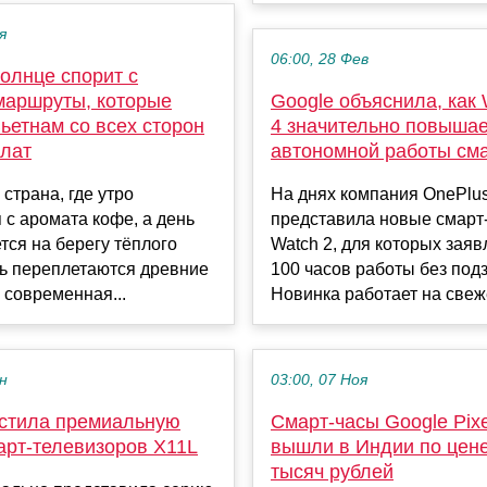
я
06:00, 28 Фев
солнце спорит с
маршруты, которые
Google объяснила, как
ьетнам со всех сторон
4 значительно повышае
плат
автономной работы сма
страна, где утро
На днях компания OnePlu
 с аромата кофе, а день
представила новые смарт
тся на берегу тёплого
Watch 2, для которых заяв
сь переплетаются древние
100 часов работы без под
 современная...
Новинка работает на свеже
ен
03:00, 07 Ноя
стила премиальную
Смарт-часы Google Pixe
арт-телевизоров X11L
вышли в Индии по цене
тысяч рублей