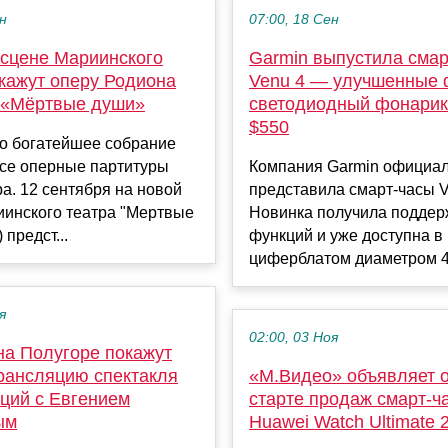
ен
07:00, 18 Сен
 сцене Мариинского
Garmin выпустила смар
окажут оперу Родиона
Venu 4 — улучшенные 
«Мёртвые души»
светодиодный фонарик 
$550
то богатейшее собрание
все оперные партитуры
Компания Garmin официа
а. 12 сентября на новой
представила смарт-часы V
иинского театра "Мертвые
Новинка получила поддер
 предст...
функций и уже доступна в
циферблатом диаметром 4.
я
02:00, 03 Ноя
на Полугоре покажут
рансляцию спектакля
«М.Видео» объявляет о
аций с Евгением
старте продаж смарт-ч
ым
Huawei Watch Ultimate 