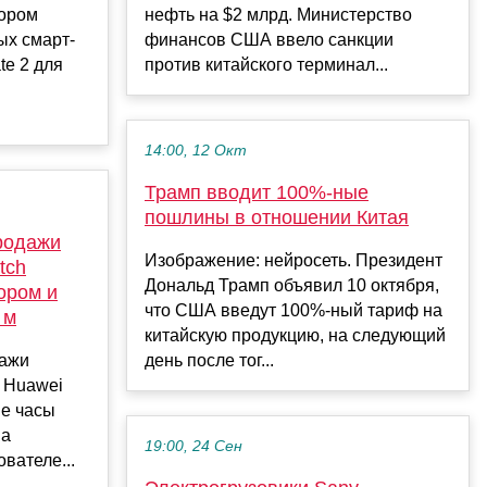
кором
нефть на $2 млрд. Министерство
ых смарт-
финансов США ввело санкции
te 2 для
против китайского терминал...
14:00, 12 Окт
Трамп вводит 100%-ные
пошлины в отношении Китая
родажи
Изображение: нейросеть. Президент
tch
Дональд Трамп объявил 10 октября,
тором и
что США введут 100%-ный тариф на
 м
китайскую продукцию, на следующий
дажи
день после тог...
 Huawei
ые часы
на
19:00, 24 Сен
вателе...