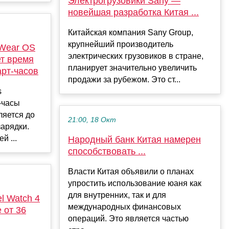
Электрогрузовики Sany —
новейшая разработка Китая ...
Китайская компания Sany Group,
крупнейший производитель
 Wear OS
электрических грузовиков в стране,
т время
планирует значительно увеличить
рт-часов
продажи за рубежом. Это ст...
s
-часы
ляется до
21:00, 18 Окт
зарядки.
й ...
Народный банк Китая намерен
способствовать ...
Власти Китая объявили о планах
упростить использование юаня как
для внутренних, так и для
l Watch 4
международных финансовых
 от 36
операций. Это является частью