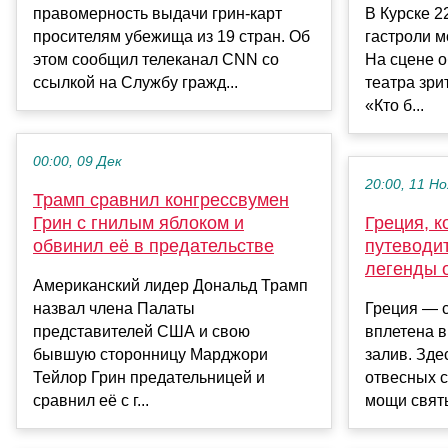
правомерность выдачи грин-карт
В Курске 2
просителям убежища из 19 стран. Об
гастроли м
этом сообщил телеканал CNN со
На сцене о
ссылкой на Службу гражд...
театра зри
«Кто б...
00:00, 09 Дек
20:00, 11 Но
Трамп сравнил конгрессвумен
Грин с гнилым яблоком и
Греция, к
обвинил её в предательстве
путеводит
легенды 
Американский лидер Дональд Трамп
назвал члена Палаты
Греция — с
представителей США и свою
вплетена в
бывшую сторонницу Марджори
залив. Зде
Тейлор Грин предательницей и
отвесных с
сравнил её с г...
мощи святы