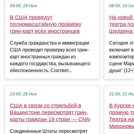
04:00, 29 Ноя
08:00, 14 С
В США проведут
На новой
полномасштабную проверку
театра п
грин-карт всех иностранцев
Щедрина 
Служба гражданства и иммиграции
Сегодня э
США проведет проверку всех грин-
включает 
карт иностранных граждан из
композитор
каждого государства, вызывающего
сцене Мар
обеспокоенность. Соответ...
души" (12+)
23:00, 28 Ноя
21:00, 21 Но
США в связи со стрельбой в
В Курске 
Вашингтоне пересмотрят грин-
прямую т
карты граждан 19 стран — CNN
Театра н
Миронов
Соединенные Штаты пересмотрят