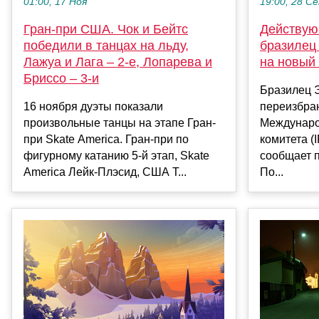
01:00, 17 Ноя
19:00, 28 С
Гран-при США. Чок и Бейтс
Действую
победили в танцах на льду,
бразилец
Лажуа и Лага – 2-е, Лопарева и
на новый
Бриссо – 3-и
Бразилец 
16 ноября дуэты показали
переизбра
произвольные танцы на этапе Гран-
Междунаро
при Skate America. Гран-при по
комитета (I
фигурному катанию 5-й этап, Skate
сообщает п
America Лейк-Плэсид, США Т...
По...