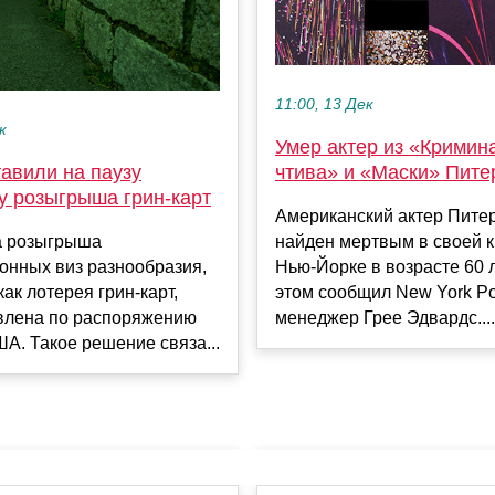
11:00, 13 Дек
к
Умер актер из «Кримин
авили на паузу
чтива» и «Маски» Пите
у розыгрыша грин-карт
Американский актер Пите
 розыгрыша
найден мертвым в своей к
онных виз разнообразия,
Нью-Йорке в возрасте 60 л
как лотерея грин-карт,
этом сообщил New York Po
влена по распоряжению
менеджер Грее Эдвардс....
А. Такое решение связа...