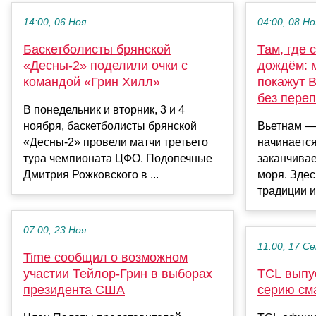
14:00, 06 Ноя
04:00, 08 Но
Баскетболисты брянской
Там, где 
«Десны-2» поделили очки с
дождём: 
командой «Грин Хилл»
покажут В
без пере
В понедельник и вторник, 3 и 4
ноября, баскетболисты брянской
Вьетнам — 
«Десны-2» провели матчи третьего
начинается
тура чемпионата ЦФО. Подопечные
заканчивае
Дмитрия Рожковского в ...
моря. Зде
традиции и
07:00, 23 Ноя
11:00, 17 С
Time сообщил о возможном
участии Тейлор-Грин в выборах
TCL выпу
президента США
серию см