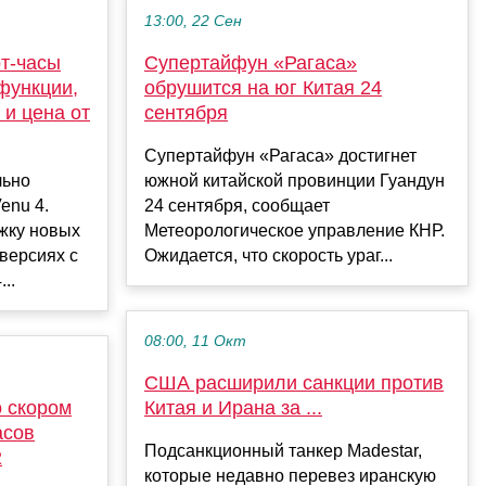
13:00, 22 Сен
т-часы
Супертайфун «Рагаса»
функции,
обрушится на юг Китая 24
и цена от
сентября
Супертайфун «Рагаса» достигнет
льно
южной китайской провинции Гуандун
enu 4.
24 сентября, сообщает
жку новых
Метеорологическое управление КНР.
 версиях с
Ожидается, что скорость ураг...
..
08:00, 11 Окт
США расширили санкции против
 скором
Китая и Ирана за ...
асов
Подсанкционный танкер Madestar,
2
которые недавно перевез иранскую