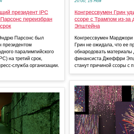
ен
20:00, 15 Ноя
щий президент IPC
Конгрессвумен Грин уд
 Парсонс переизбран
ссоре с Трампом из-за 
 срок
Эпштейна
Эндрю Парсонс был
Конгрессвумен Марджори
н президентом
Грин не ожидала, что ее 
дного паралимпийского
обнародовать материалы 
PC) на третий срок,
финансиста Джеффри Эп
ресс‑служба организации.
станут причиной ссоры с п