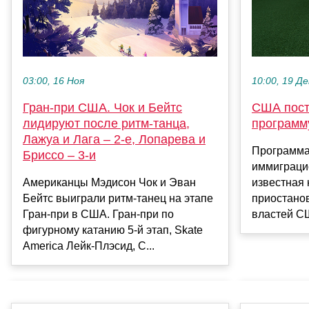
03:00, 16 Ноя
10:00, 19 Де
Гран-при США. Чок и Бейтс
США пост
лидируют после ритм-танца,
программ
Лажуа и Лага – 2-е, Лопарева и
Программа
Бриссо – 3-и
иммиграци
Американцы Мэдисон Чок и Эван
известная 
Бейтс выиграли ритм-танец на этапе
приостано
Гран-при в США. Гран-при по
властей СШ
фигурному катанию 5-й этап, Skate
America Лейк-Плэсид, С...