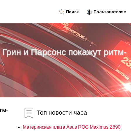
Поиск
Пользователям
, Грин и Парсонс покажут ритм-
тм-
Топ новости часа
Материнская плата Asus ROG Maximus Z890