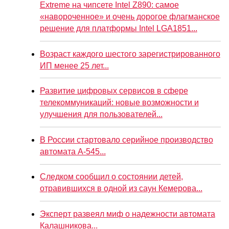
Extreme на чипсете Intel Z890: самое
«навороченное» и очень дорогое флагманское
решение для платформы Intel LGA1851...
Возраст каждого шестого зарегистрированного
ИП менее 25 лет...
Развитие цифровых сервисов в сфере
телекоммуникаций: новые возможности и
улучшения для пользователей...
В России стартовало серийное производство
автомата А-545...
Следком сообщил о состоянии детей,
отравившихся в одной из саун Кемерова...
Эксперт развеял миф о надежности автомата
Калашникова...