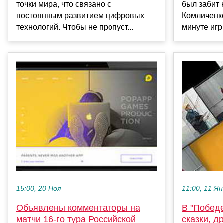
точки мира, что связано с
был забит
постоянным развитием цифровых
Комличенко
технологий. Чтобы не пропуст...
минуте игры
15:00, 20 Ноя
11:00, 11 Ян
Объявлены комментаторы на
В "Победе
матчи 16‑го тура Российской
сказки, д