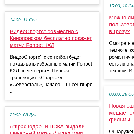
15:00, 19 С
Можно ли
14:00, 11 Сен
пользова
ВидеоСпортс’’ совместно с
в грозу?
Кинопоиском бесплатно покажет
Смотреть н
матчи Fonbet КХЛ
темноте, к
ВидеоСпортс’’ с сентября будет
романтично
показывать избранные матчи Fonbet
есть ли оп
КХЛ по четвергам. Первая
техники. И
трансляция: «Спартак» –
«Северсталь», начало – 11 сентября
...
08:00, 26 С
Новая ош
мешает см
23:00, 08 Дек
фильмы
«"Краснодар" и ЦСКА выдали
Обнаружено
шикарный матч» // Владимир