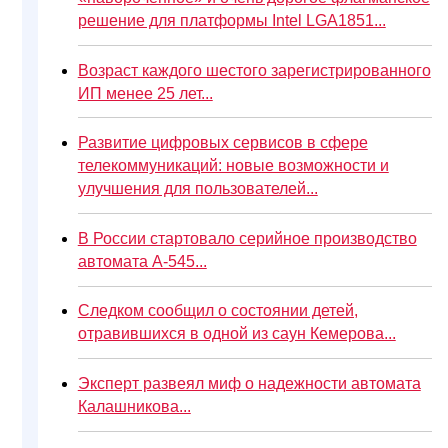
решение для платформы Intel LGA1851...
Возраст каждого шестого зарегистрированного
ИП менее 25 лет...
Развитие цифровых сервисов в сфере
телекоммуникаций: новые возможности и
улучшения для пользователей...
В России стартовало серийное производство
автомата А-545...
Следком сообщил о состоянии детей,
отравившихся в одной из саун Кемерова...
Эксперт развеял миф о надежности автомата
Калашникова...