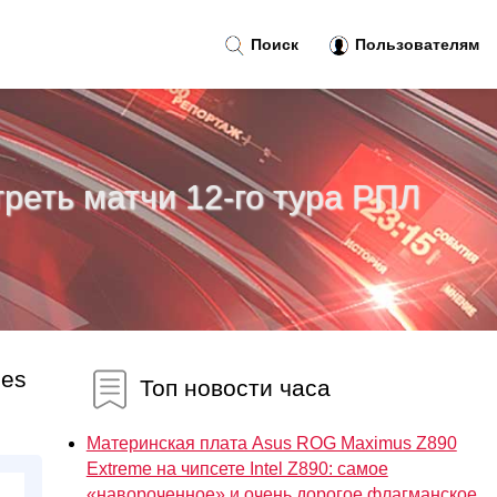
Поиск
Пользователям
реть матчи 12-го тура РПЛ
bes
Топ новости часа
Материнская плата Asus ROG Maximus Z890
Extreme на чипсете Intel Z890: самое
«навороченное» и очень дорогое флагманское