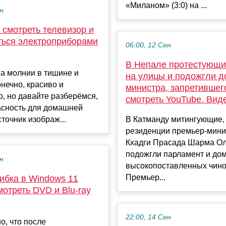
«Миланом» (3:0) на ...
ен
 смотреть телевизор и
ться электроприборами
06:00, 12 Сен
В Непале протестующ
а молнии в тишине и
на улицы и подожгли д
онечно, красиво и
министра, запретившег
, но давайте разберёмся,
смотреть YouTube. Вид
асность для домашней
сточник изображ...
В Катманду митингующие,
резиденции премьер-мини
Кхадги Прасада Шарма Ол
подожгли парламент и до
ен
высокопоставленных чино
Премьер...
ибка в Windows 11
отреть DVD и Blu-ray
22:00, 14 Сен
, что после