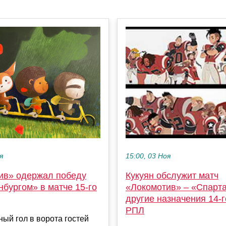
я
15:00, 03 Ноя
ив» одержал победу
Кукуян обслужит матч
бургом» в матче 15-го
«Локомотив» – «Спарта
другие назначения 14-г
РПЛ
ый гол в ворота гостей