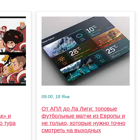
09:00, 18 Янв
От АПЛ до Ла Лиги: топовые
к» и
футбольные матчи из Европы и
о тура
не только, которые нужно точно
смотреть на выходных