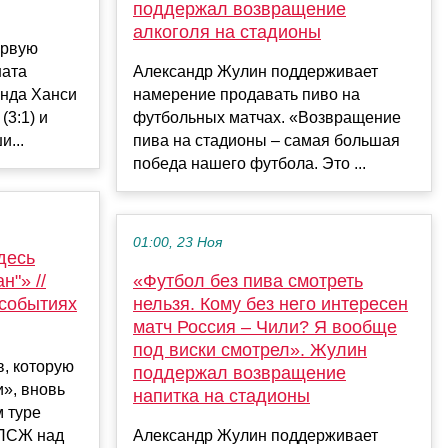
поддержал возвращение
алкоголя на стадионы
ервую
ната
Александр Жулин поддерживает
анда Ханси
намерение продавать пиво на
(3:1) и
футбольных матчах. «Возвращение
и...
пива на стадионы – самая большая
победа нашего футбола. Это ...
01:00, 23 Ноя
десь
н"» //
«Футбол без пива смотреть
событиях
нельзя. Кому без него интересен
матч Россия – Чили? Я вообще
под виски смотрел». Жулин
в, которую
поддержал возвращение
», вновь
напитка на стадионы
м туре
 ПСЖ над
Александр Жулин поддерживает