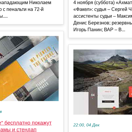
 нападающим Николаем
4 ноября (суббота) «Ахмат
 с пенальти на 72-й
«Факел»: судья – Сергей Ч
....
ассистенты судьи – Макси
Денис Березнов; резервны
Игорь Панин; ВАР – В...
в
" бесплатно покажут
22:00, 04 Дек
рамы и стендап