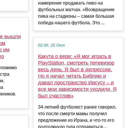
намерение продавать пиво на
футбольных матчах. «Возвращение
пива на стадионы – самая большая
победа нашего футбола. Это ...
ие вышли
ом
02:00, 25 Окт
о им
ео
Какута о вере: «Я мог играть в
PlayStation, смотреть телевизор
 помимо
весь день. Я был в депрессии.
стра
Но я начал читать Библию и
и,
давал пространство Иисусу – и
ма
все мои зависимости уходили. Я
вников.
был счастлив»
34-летний футболист ранее говорил,
что после смерти мамы получил
предложение из Ирана, и что-то его
подтолкнуло туда отправиться....