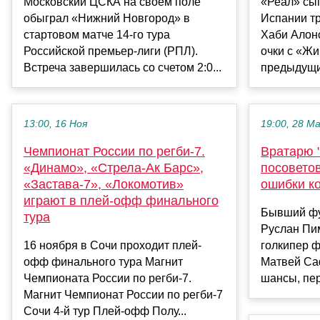
Московский ЦСКА на своем поле
«Реал» сы
обыграл «Нижний Новгород» в
Испании тр
стартовом матче 14-го тура
Хаби Алон
Российской премьер-лиги (РПЛ).
очки с «Жи
Встреча завершилась со счетом 2:0...
предыдущих
13:00, 16 Ноя
19:00, 28 М
Чемпионат России по регби-7.
Вратарю 
«Динамо», «Стрела-Ак Барс»,
посоветов
«Застава-7», «Локомотив»
ошибки к
играют в плей-офф финального
Бывший фу
тура
Руслан Пим
16 ноября в Сочи проходит плей-
голкипер 
офф финального тура Магнит
Матвей Са
Чемпионата России по регби-7.
шансы, пер
Магнит Чемпионат России по регби-7
Сочи 4-й тур Плей-офф Полу...