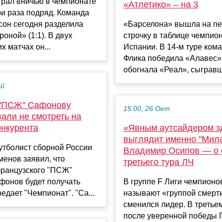
грал вничью в чемпионате
«Атлетико» – на 3
и раза подряд. Команда
сон сегодня разделила
«Барселона» вышла на п
роной» (1:1). В двух
строчку в таблице чемпио
 матчах он...
Испании. В 14-м туре ком
Флика победила «Алавес» 
обогнала «Реал», сыгравш
ай
"ПСЖ" Сафонову
15:00, 26 Окт
али не смотреть на
онкурента
«Явным аутсайдером з
выглядит именно "Мила
тболист сборной России
Владимир Осипов — о 
енов заявил, что
третьего тура ЛЧ
французского "ПСЖ"
фонов будет получать
В группе F Лиги чемпионо
едает "Чемпионат". "Са...
называют «группой смерти
сменился лидер. В третье
после уверенной победы