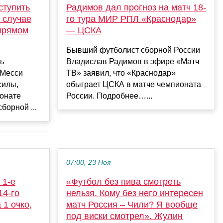
Радимов дал прогноз на матч 18-
ступить
го тура МИР РПЛ «Краснодар»
 случае
— ЦСКА
 прямом
Бывший футболист сборной России
Владислав Радимов в эфире «Матч
ь
ТВ» заявил, что «Краснодар»
 Месси
обыграет ЦСКА в матче чемпионата
силы,
России. Подробнее…...
ионате
борной ...
07:00, 23 Ноя
 1-е
«Футбол без пива смотреть
14-го
нельзя. Кому без него интересен
 1 очко,
матч Россия – Чили? Я вообще
под виски смотрел». Жулин