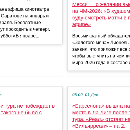
Месси — о желании вы
ана афиша кинотеатра
на ЧМ‑2026: «В худшем
 Саратове на январь и
буду смотреть матчи в
враля. Бесплатные
эфире»
ут проходить в четверг,
убботу.В январе...
Восьмикратный обладател
«Золотого мяча» Лионель
заявил, что приложит все 
чтобы выступить на чемп
мира 2026 года в составе с
к
05:00, 01 Дек
и тура не побеждает в
«Барселона» вышла на
 такого не было с
место в Ла Лиге после 
тура. «Реал» отстает на
«Вильярреал» – на 2,