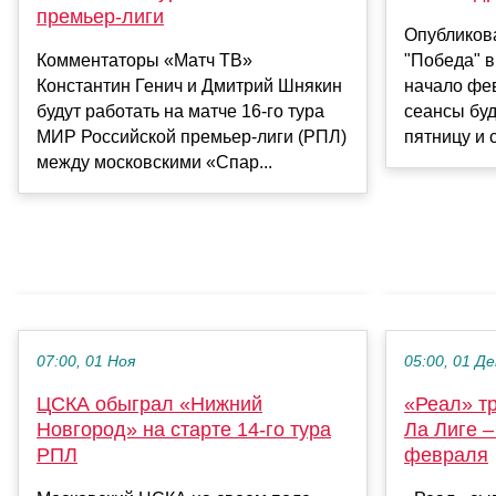
премьер‑лиги
Опубликов
Комментаторы «Матч ТВ»
"Победа" в
Константин Генич и Дмитрий Шнякин
начало фе
будут работать на матче 16‑го тура
сеансы буд
МИР Российской премьер‑лиги (РПЛ)
пятницу и с
между московскими «Спар...
07:00, 01 Ноя
05:00, 01 Де
ЦСКА обыграл «Нижний
«Реал» тр
Новгород» на старте 14-го тура
Ла Лиге –
РПЛ
февраля