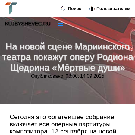
Поиск
Пользователям
KUJBYSHEVEC.RU
☰
Новости
»
На новой сцене Мариинского
Тренды новостей
»
театра покажут оперу Родиона
Щедрина «Мёртвые души»
Рубрики
»
Опубликовано: 08:00, 14.09.2025
Правила
»
Контакт
»
Сегодня это богатейшее собрание
включает все оперные партитуры
композитора. 12 сентября на новой