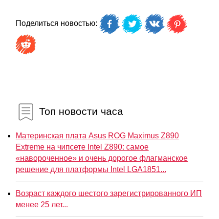
Поделиться новостью:
Топ новости часа
Материнская плата Asus ROG Maximus Z890
Extreme на чипсете Intel Z890: самое
«навороченное» и очень дорогое флагманское
решение для платформы Intel LGA1851...
Возраст каждого шестого зарегистрированного ИП
менее 25 лет...