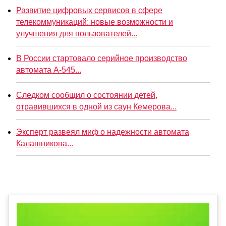
Развитие цифровых сервисов в сфере
телекоммуникаций: новые возможности и
улучшения для пользователей...
В России стартовало серийное производство
автомата А-545...
Следком сообщил о состоянии детей,
отравившихся в одной из саун Кемерова...
Эксперт развеял миф о надежности автомата
Калашникова...