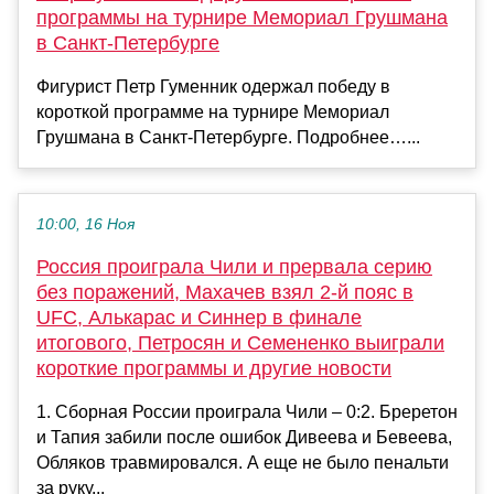
программы на турнире Мемориал Грушмана
в Санкт‑Петербурге
Фигурист Петр Гуменник одержал победу в
короткой программе на турнире Мемориал
Грушмана в Санкт‑Петербурге. Подробнее…...
10:00, 16 Ноя
Россия проиграла Чили и прервала серию
без поражений, Махачев взял 2-й пояс в
UFC, Алькарас и Синнер в финале
итогового, Петросян и Семененко выиграли
короткие программы и другие новости
1. Сборная России проиграла Чили – 0:2. Бреретон
и Тапия забили после ошибок Дивеева и Бевеева,
Обляков травмировался. А еще не было пенальти
за руку...