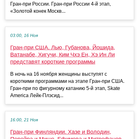
Гран-при России. Гран-при России 4-й этап,
«Золотой конек Москв...
03:00, 16 Ноя
Гран-при США. Лью, Губанова, Йошида,
Ватанабе, Хигучи, Ким Чхэ Ен, Хэ Ин Ли
представят короткие программы
В ночь на 16 ноября женщины выступят с
короткими программами на этапе Гран-при США.
Гран-при по фигурному катанию 5-й этап, Skate
America Лейк-Плэсид...
16:00, 21 Ноя
Гран-при Финляндии. Хазе и Володин,
Перейра и Мишо, Ефимова и Митрофанов,