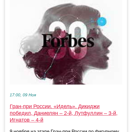
17:00, 09 Ноя
Гран-при России. «Идель». Дикиджи
победил, Даниелян – 2-й, Лутфуллин – 3-й,
Игнатов – 4-й
9 ноября на этапе Гран-при России по фигурному