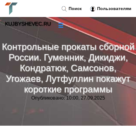
Поиск
Пользователям
KUJBYSHEVEC.RU
☰
Новости
»
Контрольные прокаты сборной
Тренды новостей
»
России. Гуменник, Дикиджи,
Кондратюк, Самсонов,
Рубрики
»
Угожаев, Лутфуллин покажут
Правила
короткие программы
»
Опубликовано: 10:00, 27.09.2025
Контакт
»