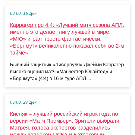
03:00, 16 Дек
Каррагер про 4:4: «Лучший матч сезона АПЛ,
именно это делает лигу лучшей в мире.
«МЮ» играл просто фантастически,
«Борнмут» великолепно показал себя во 2-м
тайме»
Бывший защитник «Ливерпуля» Джейми Каррагер
высоко оценил матч «Манчестер Юнайтед» и
«Борнмута» (4:4) в 16-м туре АПЛ....
05:00, 27 Дек
Кисляк – лучший российский игрок года по
версии «Матч Премьер». Зрители выбрали
Матвея, голоса экспертов разделились
между хавбеком ЦСКА и Батраковым