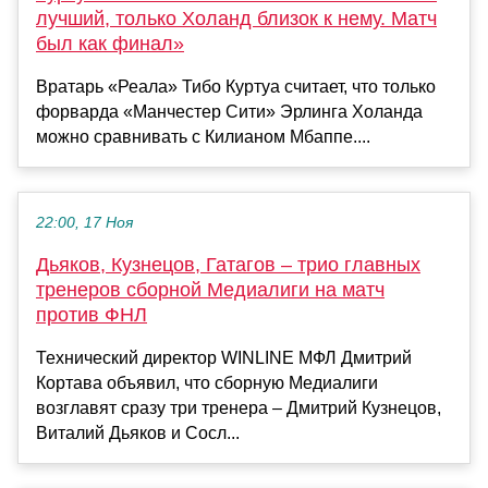
лучший, только Холанд близок к нему. Матч
был как финал»
Вратарь «Реала» Тибо Куртуа считает, что только
форварда «Манчестер Сити» Эрлинга Холанда
можно сравнивать с Килианом Мбаппе....
22:00, 17 Ноя
Дьяков, Кузнецов, Гатагов – трио главных
тренеров сборной Медиалиги на матч
против ФНЛ
Технический директор WINLINE МФЛ Дмитрий
Кортава объявил, что сборную Медиалиги
возглавят сразу три тренера – Дмитрий Кузнецов,
Виталий Дьяков и Сосл...