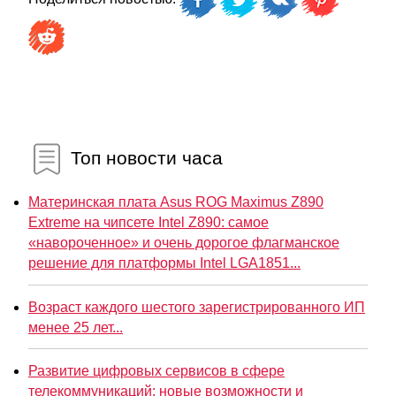
Топ новости часа
Материнская плата Asus ROG Maximus Z890
Extreme на чипсете Intel Z890: самое
«навороченное» и очень дорогое флагманское
решение для платформы Intel LGA1851...
Возраст каждого шестого зарегистрированного ИП
менее 25 лет...
Развитие цифровых сервисов в сфере
телекоммуникаций: новые возможности и