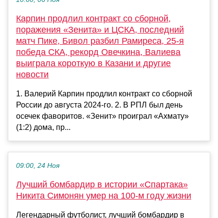
Карпин продлил контракт со сборной,
поражения «Зенита» и ЦСКА, последний
матч Пике, Бивол разбил Рамиреса, 25-я
победа СКА, рекорд Овечкина, Валиева
выиграла короткую в Казани и другие
новости
1. Валерий Карпин продлил контракт со сборной
России до августа 2024-го. 2. В РПЛ был день
осечек фаворитов. «Зенит» проиграл «Ахмату»
(1:2) дома, пр...
09:00, 24 Ноя
Лучший бомбардир в истории «Спартака»
Никита Симонян умер на 100-м году жизни
Легендарный футболист, лучший бомбардир в