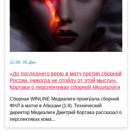
22:00, 05 Дек
«До последнего верю в матч против сборной
России. Никогда не отойду от этой мысли».
Кортава о перспективах сборной Медиалиги
Сборная WINLINE Медиалиги проиграла сборной
ФНЛ в матче в Абхазии (1:4). Технический
директор Медиалиги Дмитрий Кортава рассказал о
перспективах кома...