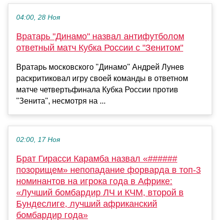
04:00, 28 Ноя
Вратарь "Динамо" назвал антифутболом
ответный матч Кубка России с "Зенитом"
Вратарь московского "Динамо" Андрей Лунев
раскритиковал игру своей команды в ответном
матче четвертьфинала Кубка России против
"Зенита", несмотря на ...
02:00, 17 Ноя
Брат Гирасси Карамба назвал «######
позорищем» непопадание форварда в топ-3
номинантов на игрока года в Африке:
«Лучший бомбардир ЛЧ и КЧМ, второй в
Бундеслиге, лучший африканский
бомбардир года»