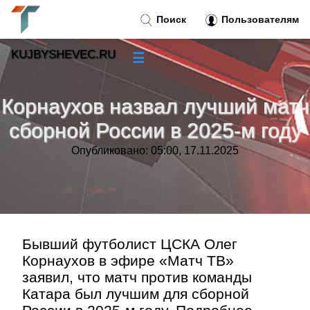
Поиск
Пользователям
KUJBYSHEVEC.RU
☰
Новости
»
Корнаухов назвал лучший матч
Тренды новостей
»
сборной России в 2025‑м году
Опубликовано: 05:00, 17.11.2025
Рубрики
»
Правила
»
Контакт
»
Бывший футболист ЦСКА Олег
Корнаухов в эфире «Матч ТВ»
заявил, что матч против команды
Катара был лучшим для сборной