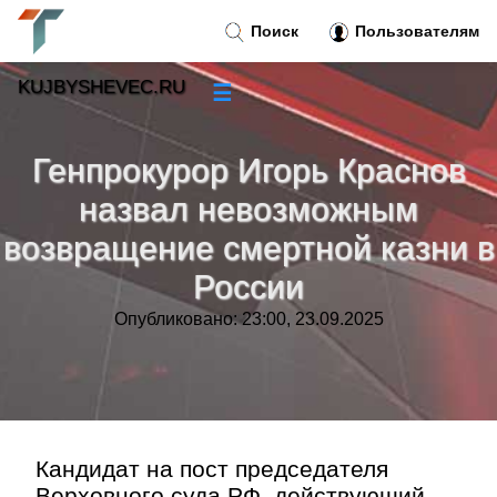
Поиск
Пользователям
KUJBYSHEVEC.RU
☰
Новости
»
Генпрокурор Игорь Краснов
Тренды новостей
»
назвал невозможным
возвращение смертной казни в
Рубрики
»
России
Правила
»
Опубликовано: 23:00, 23.09.2025
Контакт
»
Кандидат на пост председателя
Верховного суда РФ, действующий