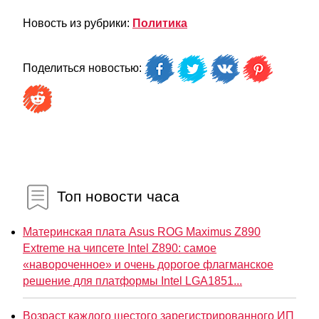
Новость из рубрики:
Политика
Поделиться новостью:
Топ новости часа
Материнская плата Asus ROG Maximus Z890
Extreme на чипсете Intel Z890: самое
«навороченное» и очень дорогое флагманское
решение для платформы Intel LGA1851...
Возраст каждого шестого зарегистрированного ИП