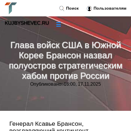
Поиск
Пользователям
KUJBYSHEVEC.RU
☰
Новости
»
Глава войск США в Южной
Тренды новостей
»
Корее Брансон назвал
полуостров стратегическим
Рубрики
»
хабом против России
Правила
»
Опубликовано: 16:00, 17.11.2025
Контакт
»
Генерал Ксавье Брансон,
возглавляющий контингент