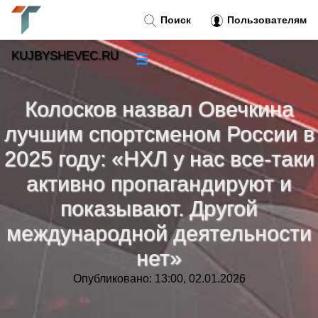
Поиск
Пользователям
KUJBYSHEVEC.RU
☰
Новости
»
Колосков назвал Овечкина
Тренды новостей
»
лучшим спортсменом России в
2025 году: «НХЛ у нас все‑таки
Рубрики
»
активно пропагандируют и
Правила
показывают. Другой
»
международной деятельности
Контакт
»
нет»
Опубликовано: 13:00, 02.01.2026