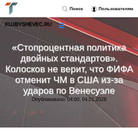
Поиск
Пользователям
KUJBYSHEVEC.RU
☰
Новости
»
«Стопроцентная политика
Тренды новостей
»
двойных стандартов».
Колосков не верит, что ФИФА
Рубрики
»
отменит ЧМ в США из‑за
Правила
ударов по Венесуэле
»
Опубликовано: 04:00, 04.01.2026
Контакт
»