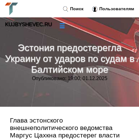
Поиск
Пользователям
KUJBYSHEVEC.RU
☰
Новости
»
Эстония предостерегла
Тренды новостей
»
Украину от ударов по судам в
Балтийском море
Рубрики
»
Опубликовано: 19:00, 01.12.2025
Правила
»
Контакт
»
Глава эстонского
внешнеполитического ведомства
Маргус Цахкна предостерег власти