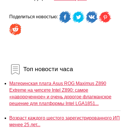
Поделиться новостью:
Топ новости часа
Материнская плата Asus ROG Maximus Z890
Extreme на чипсете Intel Z890: самое
«навороченное» и очень дорогое флагманское
решение для платформы Intel LGA1851...
Возраст каждого шестого зарегистрированного ИП
менее 25 лет...