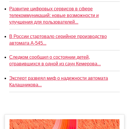
Развитие цифровых сервисов в сфере
телекоммуникаций: новые возможности и
улучшения для пользователей...
В России стартовало серийное производство
автомата А-545...
Следком сообщил о состоянии детей,
отравившихся в одной из саун Кемерова...
Эксперт развеял миф о надежности автомата
Калашникова...