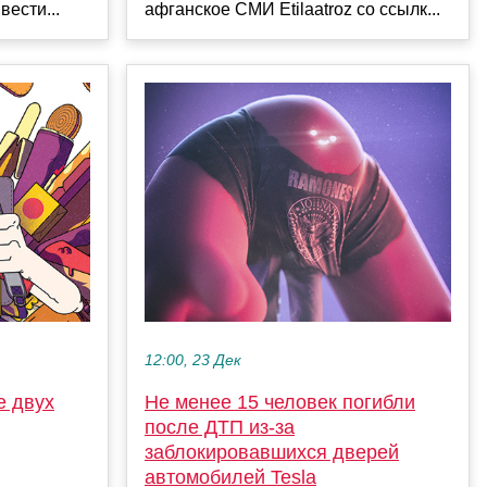
ести...
афганское СМИ Еtilaatroz со ссылк...
12:00, 23 Дек
е двух
Не менее 15 человек погибли
после ДТП из-за
заблокировавшихся дверей
автомобилей Tesla