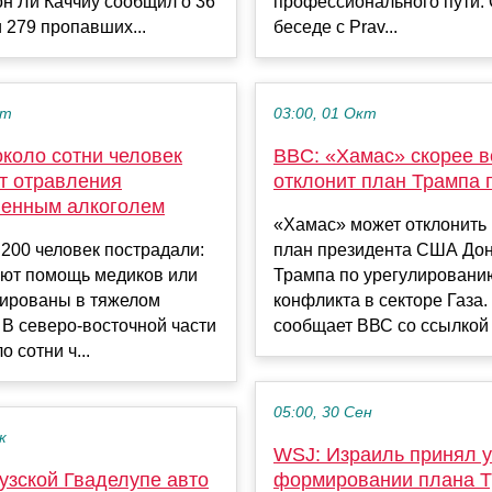
н Ли Каччиу сообщил о 36
профессионального пути. 
 279 пропавших...
беседе с Prav...
кт
03:00, 01 Окт
коло сотни человек
BBC: «Хамас» скорее в
от отравления
отклонит план Трампа 
венным алкоголем
«Хамас» может отклонить
200 человек пострадали:
план президента США До
ают помощь медиков или
Трампа по урегулировани
зированы в тяжелом
конфликта в секторе Газа.
 В северо-восточной части
сообщает ВВС со ссылкой 
 сотни ч...
05:00, 30 Сен
к
WSJ: Израиль принял у
узской Гваделупе авто
формировании плана Т