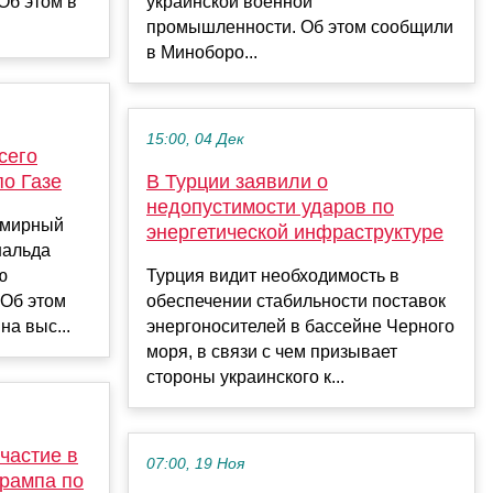
Об этом в
украинской военной
промышленности. Об этом сообщили
в Миноборо...
15:00, 04 Дек
сего
по Газе
В Турции заявили о
недопустимости ударов по
 мирный
энергетической инфраструктуре
нальда
ю
Турция видит необходимость в
 Об этом
обеспечении стабильности поставок
на выс...
энергоносителей в бассейне Черного
моря, в связи с чем призывает
стороны украинского к...
частие в
07:00, 19 Ноя
рампа по