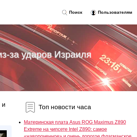
Поиск
Пользователям
из-за ударов Израиля
 и
Топ новости часа
Материнская плата Asus ROG Maximus Z890
Extreme на чипсете Intel Z890: самое
«навороченное» и очень дорогое флагманское