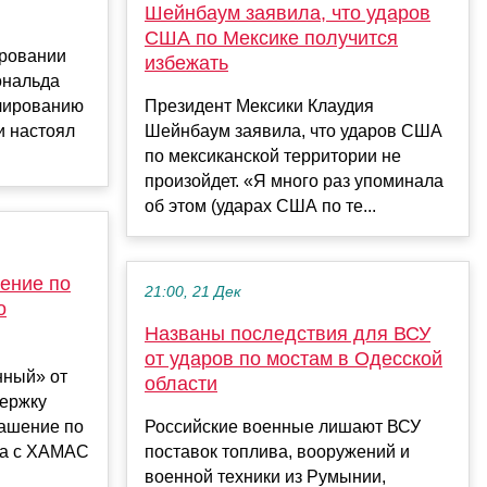
Шейнбаум заявила, что ударов
США по Мексике получится
ировании
избежать
ональда
лированию
Президент Мексики Клаудия
и настоял
Шейнбаум заявила, что ударов США
по мексиканской территории не
произойдет. «Я много раз упоминала
об этом (ударах США по те...
ение по
21:00, 21 Дек
о
Названы последствия для ВСУ
от ударов по мостам в Одесской
нный» от
области
держку
лашение по
Российские военные лишают ВСУ
та с ХАМАС
поставок топлива, вооружений и
военной техники из Румынии,