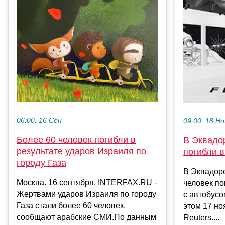
06:00, 16 Сен
09:00, 18 Но
Более 60 человек погибли в
В Эквадо
результате ударов Израиля по
погибли в
городу Газа
В Эквадор
Москва. 16 сентября. INTERFAX.RU -
человек по
Жертвами ударов Израиля по городу
с автобусо
Газа стали более 60 человек,
этом 17 но
сообщают арабские СМИ.По данным
Reuters....