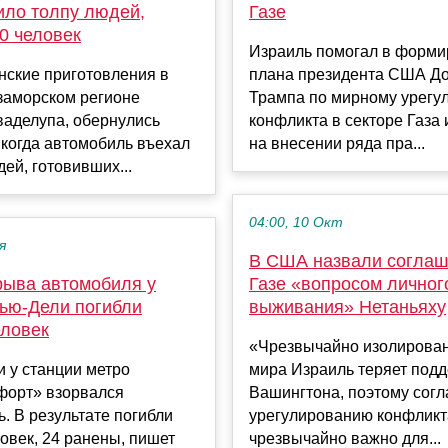
ило толпу людей,
Газе
0 человек
Израиль помогал в форм
нские приготовления в
плана президента США Д
заморском регионе
Трампа по мирному урегу
ваделупа, обернулись
конфликта в секторе Газа 
 когда автомобиль въехал
на внесении ряда пра...
дей, готовивших...
04:00, 10 Окт
я
В США назвали соглаш
рыва автомобиля у
Газе «вопросом личног
Нью-Дели погибли
выживания» Нетаньяху
еловек
«Чрезвычайно изолирова
 у станции метро
мира Израиль теряет под
форт» взорвался
Вашингтона, поэтому сог
. В результате погибли
урегулированию конфлик
овек, 24 ранены, пишет
чрезвычайно важно для...