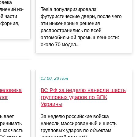
овека
днений из-
Tesla популяризировала
й части
футуристические двери, после чего
ифорния,
эти инженерные решения
распространились по всей
автомобильной промышленности:
около 70 модел...
13:00, 28 Ноя
человека
ВС РФ за неделю нанесли шесть
лог
групповых ударов по ВПК
Украины
зывает
За неделю российские войска
принимать
нанесли массированный и шесть
а как часть
групповых ударов по объектам