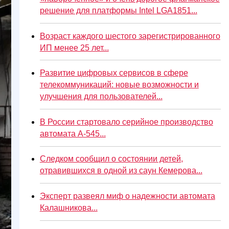
решение для платформы Intel LGA1851...
Возраст каждого шестого зарегистрированного
ИП менее 25 лет...
Развитие цифровых сервисов в сфере
телекоммуникаций: новые возможности и
улучшения для пользователей...
В России стартовало серийное производство
автомата А-545...
Следком сообщил о состоянии детей,
отравившихся в одной из саун Кемерова...
Эксперт развеял миф о надежности автомата
Калашникова...