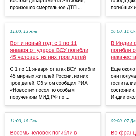
востоке департамента Антиокия,
города Джо
произошло смертельное ДТП ...
погибших и
11:00, 13 Янв
16:00, 11 О
Вот и новый год: с 1 по 11
В Индии о
января от ударов ВСУ погибли
погибли 
45 человек, из них трое детей
некачест
С 1 по 11 января от атак ВСУ погибли
Еще около 
45 мирных жителей России, из них
они получ
трое детей. Об этом сообщил РИА
госпитали
«Новости» посол по особым
состоянии.
поручениям МИД РФ по ...
Индии около
11:00, 16 Сен
09:00, 07 Де
Восемь человек погибли в
Во франц