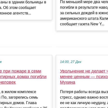
По меньшей мере два чел
ваны в здании больницы в
погибли в результате наво
а. Об этом сообщает
за сильных дождей в южно
нное агентств...
американского штата Кал
сообщает газета New Y...
я
14:00, 27 Дек
е при пожаре в семи
Увольнение не делает 
ртирных домах погибли
менее ценным — психо
 человек
Мухина
, в жилом комплексе
Потеря работы всегда вы
 По, загорелись семь
стресс, однако важно вос
тирных домов. Глава
ее не как личную неудачу, 