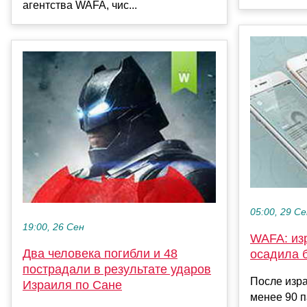
агентства WAFA, чис...
05:00, 29 С
19:00, 26 Сен
WAFA: из
Два человека погибли и 48
осадила б
пострадали в результате ударов
После изра
Израиля по Сане
менее 90 п