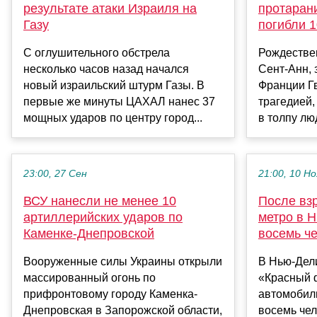
результате атаки Израиля на
протаран
Газу
погибли 1
С оглушительного обстрела
Рождестве
несколько часов назад начался
Сент-Анн, 
новый израильский штурм Газы. В
Франции Г
первые же минуты ЦАХАЛ нанес 37
трагедией,
мощных ударов по центру город...
в толпу лю
23:00, 27 Сен
21:00, 10 Но
ВСУ нанесли не менее 10
После вз
артиллерийских ударов по
метро в 
Каменке-Днепровской
восемь ч
Вооруженные силы Украины открыли
В Нью-Дели
массированный огонь по
«Красный 
прифронтовому городу Каменка-
автомобиль
Днепровская в Запорожской области,
восемь чел