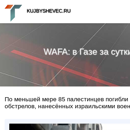
KUJBYSHEVEC.RU
WAFA: в Газе за сут
По меньшей мере 85 палестинцев погибли 
обстрелов, нанесённых израильскими военн