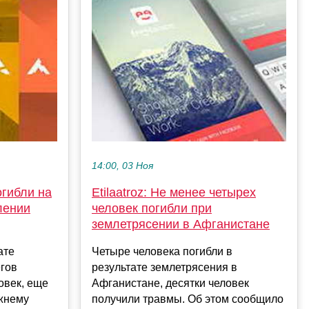
14:00, 03 Ноя
огибли на
Еtilaatroz: Не менее четырех
лении
человек погибли при
землетрясении в Афганистане
ате
Четыре человека погибли в
егов
результате землетрясения в
овек, еще
Афганистане, десятки человек
ежнему
получили травмы. Об этом сообщило