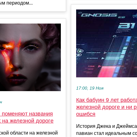
м периодом...
17:00, 19 Ноя
Как бабуин 9 лет работ
ен
железной дороге и ни р
и поменяют названия
ошибся
 на железной дороге
История Джека и Джеймса:
кой области на железной
павиан стал идеальным с