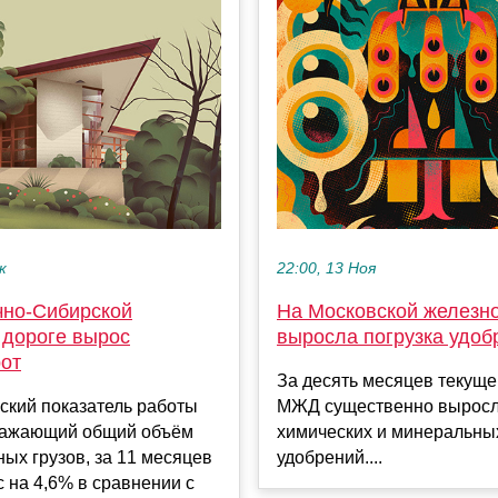
к
22:00, 13 Ноя
чно-Сибирской
На Московской железн
 дороге вырос
выросла погрузка удоб
рот
За десять месяцев текуще
ский показатель работы
МЖД существенно выросл
ажающий общий объём
химических и минеральны
ых грузов, за 11 месяцев
удобрений....
 на 4,6% в сравнении с