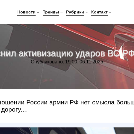
Новости
»
Тренды
»
Рубрики
»
Контакт
»
нил активизацию ударов ВС РФ
Опубликовано: 19:00, 06.11.2025
тношении России армии РФ нет смысла боль
орогу....