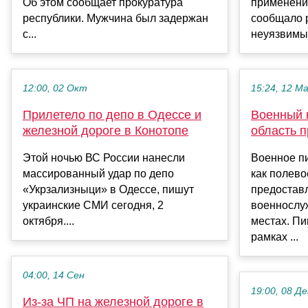
Об этом сообщает прокуратура
применени
республики. Мужчина был задержан
сообщало р
с...
неуязвимы 
12:00, 02 Окт
15:24, 12 М
Прилетело по депо в Одессе и
Военный к
железной дороге в Конотопе
область 
Этой ночью ВС России нанесли
Военное пи
массированный удар по депо
как полевое
«Укрзализныци» в Одессе, пишут
предостав
украинские СМИ сегодня, 2
военнослу
октября....
местах. П
рамках ...
04:00, 14 Сен
19:00, 08 Де
Из-за ЧП на железной дороге в