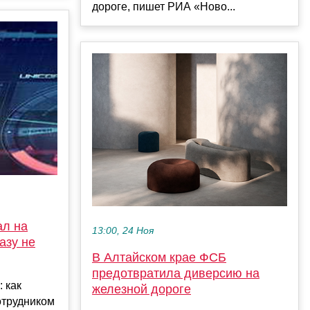
дороге, пишет РИА «Ново...
ал на
13:00, 24 Ноя
азу не
В Алтайском крае ФСБ
предотвратила диверсию на
 как
железной дороге
отрудником