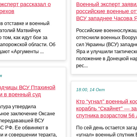
ксперт рассказал о
Военный эксперт заяви
Орехов
российские военные от
ВСУ западнее Часова 
в отставке и военный
натолий Матвийчук
Российские военнослужа
 том, как идут бои за
оттеснили военных Воор
апорожской области. Об
сил Украины (ВСУ) западн
ают «Аргументы ...
Яра и улучшили тактическ
положение в Донецкой на
рес...
я
одчицы ВСУ Птахиной
18:00, 14 Окт
и в военный суд
Кто “угнал” военный ко
атура утвердила
корабль “Скайнет” — за
ьное заключение Оксане
спутника возрастом 56 
 передававшей ВСУ
ВС РФ. Ее обвиняют в
По сей день остается загад
и и совершении теракта,
«угнал» военный спутник 