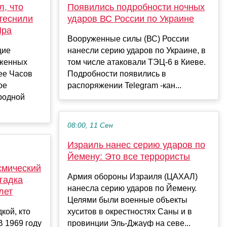
л, что
Появились подробности ночных
теснили
ударов ВС России по Украине
Яра
Вооруженные силы (ВС) России
щие
нанесли серию ударов по Украине, в
уженных
том числе атаковали ТЭЦ-6 в Киеве.
ее Часов
Подробности появились в
ое
распоряжении Telegram -кан...
родной
08:00, 11 Сен
Израиль нанес серию ударов по
Йемену: Это все террористы
смический
Армия обороны Израиля (ЦАХАЛ)
гадка
нанесла серию ударов по Йемену.
лет
Целями были военные объекты
кой, кто
хуситов в окрестностях Саны и в
В 1969 году
провинции Эль-Джауф на севе...