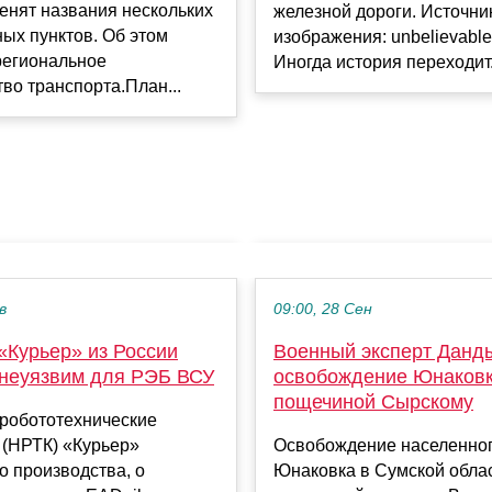
енят названия нескольких
железной дороги. Источни
ых пунктов. Об этом
изображения: unbelievable
региональное
Иногда история переходит.
во транспорта.План...
в
09:00, 28 Сен
«Курьер» из России
Военный эксперт Данд
 неуязвим для РЭБ ВСУ
освобождение Юнаковк
пощечиной Сырскому
робототехнические
 (НРТК) «Курьер»
Освобождение населенног
о производства, о
Юнаковка в Сумской облас