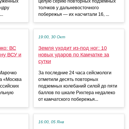
руженных
целую серию повторных подземных
ндру
толчков у дальневосточного
..
побережья — их насчитали 16, ...
19:00, 30 Окт
ко: ВС
Земля уходит из-под ног: 10
ну ВСУ и
новых ударов по Камчатке за
сутки
Марочко
За последние 24 часа сейсмологи
ла «Москва
отметили десять повторных
оссийских
подземных колебаний силой до пяти
ельную
баллов по шкале Рихтера недалеко
от камчатского побережья...
16:00, 05 Янв