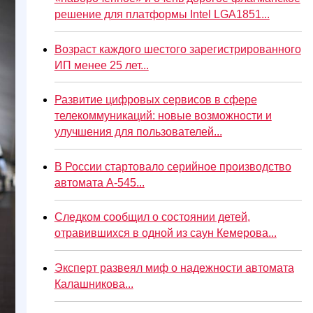
решение для платформы Intel LGA1851...
Возраст каждого шестого зарегистрированного
ИП менее 25 лет...
Развитие цифровых сервисов в сфере
телекоммуникаций: новые возможности и
улучшения для пользователей...
В России стартовало серийное производство
автомата А-545...
Следком сообщил о состоянии детей,
отравившихся в одной из саун Кемерова...
Эксперт развеял миф о надежности автомата
Калашникова...