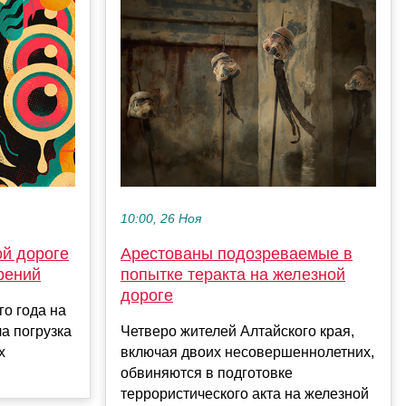
10:00, 26 Ноя
ой дороге
Арестованы подозреваемые в
рений
попытке теракта на железной
дороге
го года на
а погрузка
Четверо жителей Алтайского края,
х
включая двоих несовершеннолетних,
обвиняются в подготовке
террористического акта на железной