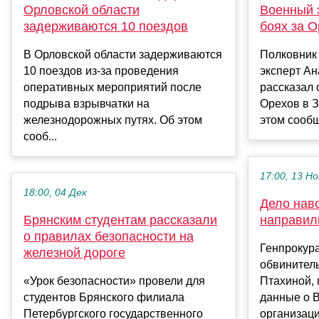
Орловской области
Военный э
задерживаются 10 поездов
боях за 
В Орловской области задерживаются
Полковник 
10 поездов из-за проведения
эксперт А
оперативных мероприятий после
рассказал о
подрыва взрывчатки на
Орехов в З
железнодорожных путях. Об этом
этом сообщ
сооб...
17:00, 13 Но
18:00, 04 Дек
Дело нав
Брянским студентам рассказали
направил
о правилах безопасности на
Генпрокур
железной дороге
обвинител
«Урок безопасности» провели для
Птахиной,
студентов Брянского филиала
данные о 
Петербургского государственного
организаци