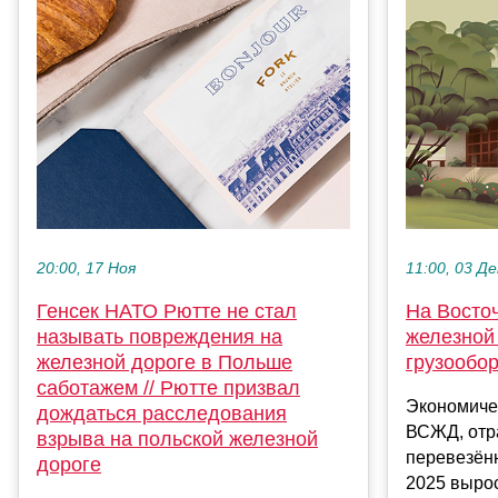
20:00, 17 Ноя
11:00, 03 Де
Генсек НАТО Рютте не стал
На Восто
называть повреждения на
железной
железной дороге в Польше
грузообо
саботажем // Рютте призвал
Экономиче
дождаться расследования
ВСЖД, отр
взрыва на польской железной
перевезённ
дороге
2025 вырос