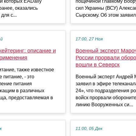
и которых EADaily
пощечиной главкому Воо
анее, оказались
сил Украины (ВСУ) Алекса
для с...
Сырскому. Об этом заявил.
ай
17:00, 27 Ноя
ейтеринг: описание и
Военный эксперт Мароч
применения
России прорвали оборо
вошли в Северск
тание, также известное
 питание, - это
Военный эксперт Андрей 
ление питания
заявил в эфире телекана
жащим в различных
24», что подразделения р
ища, предоставляемая в
войск прорвали оборонит
линию Вооруженных си...
к
11:00, 05 Дек