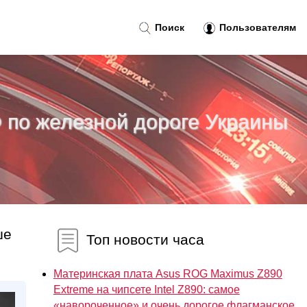
Поиск
Пользователям
 по железной дороге Украины
ше
Топ новости часа
Материнская плата Asus ROG Maximus Z890
Extreme на чипсете Intel Z890: самое
«навороченное» и очень дорогое флагманское