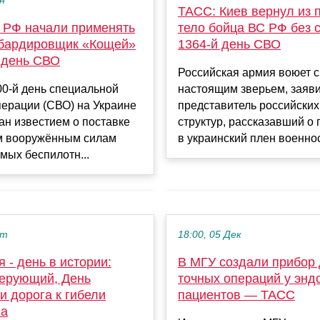
ен
ТАСС: Киев вернул из 
 РФ начали применять
тело бойца ВС РФ без 
бардировщик «Кощей»
1364-й день СВО
 день СВО
Российская армия воюет с
0-й день специальной
настоящим зверьем, заяв
перации (СВО) на Украине
представитель российски
н известием о поставке
структур, рассказавший о
м вооружённым силам
в украинский плен военнос
мых беспилотн...
кт
18:00, 05 Дек
я - день в истории:
В МГУ создали прибор
ерующий, День
точных операций у энд
и дорога к гибели
пациентов — ТАСС
на