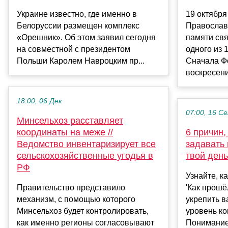
Украине известно, где именно в
19 октября
Белоруссии размещен комплекс
Православ
«Орешник». Об этом заявил сегодня
памяти свя
на совместной с президентом
одного из 
Польши Каролем Навроцким пр...
Сначала Ф
воскресение
18:00, 06 Дек
07:00, 16 С
Минсельхоз расставляет
координаты на меже //
6 причин,
Ведомство инвентаризирует все
задавать 
сельскохозяйственные угодья в
твой день
РФ
Узнайте, к
Правительство представило
'Как прошё
механизм, с помощью которого
укрепить в
Минсельхоз будет контролировать,
уровень ко
как именно регионы согласовывают
Понимание 