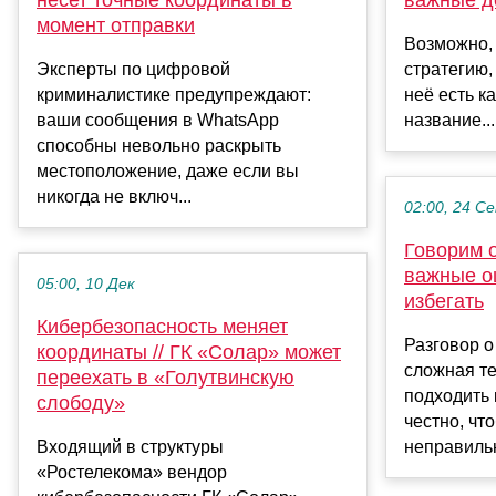
момент отправки
Возможно, 
Эксперты по цифровой
стратегию,
криминалистике предупреждают:
неё есть к
ваши сообщения в WhatsApp
название...
способны невольно раскрыть
местоположение, даже если вы
никогда не включ...
02:00, 24 С
Говорим о
важные о
05:00, 10 Дек
избегать
Кибербезопасность меняет
Разговор о
координаты // ГК «Солар» может
сложная те
переехать в «Голутвинскую
подходить 
слободу»
честно, чт
Входящий в структуры
неправильн
«Ростелекома» вендор