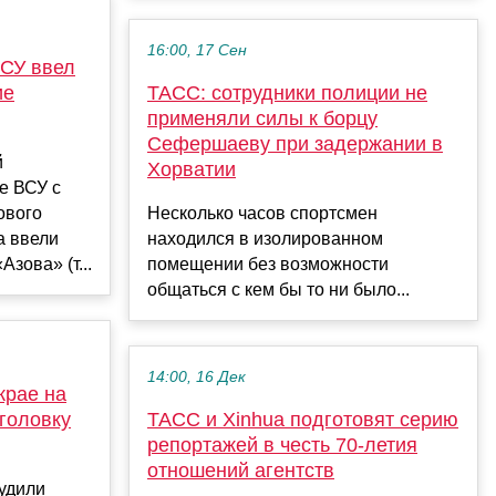
16:00, 17 Сен
ВСУ ввел
ие
ТАСС: сотрудники полиции не
применяли силы к борцу
Сефершаеву при задержании в
й
Хорватии
е ВСУ с
ового
Несколько часов спортсмен
а ввели
находился в изолированном
зова» (т...
помещении без возможности
общаться с кем бы то ни было...
14:00, 16 Дек
крае на
головку
ТАСС и Xinhua подготовят серию
репортажей в честь 70-летия
отношений агентств
удили