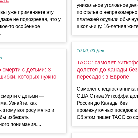
уникальное уголовное де
вы уже применяете эту
по статье о неправомерно
 даже не подозревая, что у
платежей осудили обычну
акое-то особенное
школьницу. 16-летняя жите.
.
10:00, 03 Дек
ен
ТАСС: самолет Уиткоф
 смерти с детьми: 3
долетел до Канады без
шибки, которых нужно
пересадок в Европе
Самолет спецпосланника 
 смерти с детьми —
США Стива Уиткоффа дол
ма. Узнайте, как
России до Канады без
к этому вопросу мягко и
промежуточных посадок в
обы избежать
Об этом пишет ТАСС со сс
ого понимания....