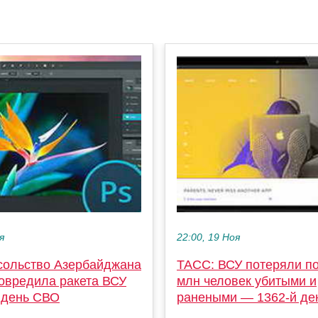
я
22:00, 19 Ноя
сольство Азербайджана
ТАСС: ВСУ потеряли по
повредила ракета ВСУ
млн человек убитыми и
 день СВО
ранеными — 1362-й де