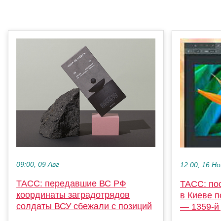
09:00, 09 Авг
12:00, 16 Но
ТАСС: передавшие ВС РФ
ТАСС: по
координаты заградотрядов
в Киеве 
солдаты ВСУ сбежали с позиций
— 1359-й