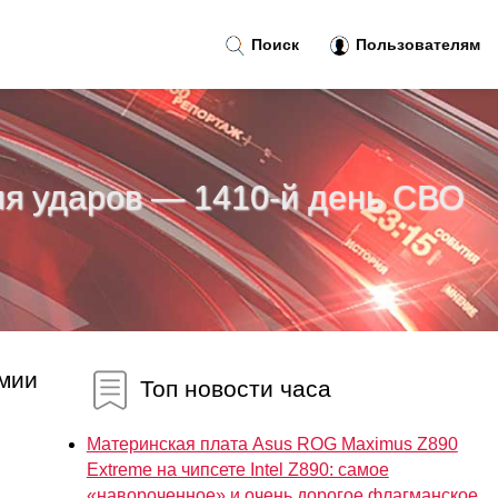
Поиск
Пользователям
ля ударов — 1410-й день СВО
рмии
Топ новости часа
Материнская плата Asus ROG Maximus Z890
Extreme на чипсете Intel Z890: самое
«навороченное» и очень дорогое флагманское