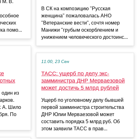
 М. В.
В СК на композицию "Русская
пособное
женщина" пожаловалась АНО
ических
"Ветеранские вести", сочтя номер
а помо...
Манижи "грубым оскорблением и
унижением человеческого достоинс...
11:00, 23 Сен
ке
ТАСС: ущерб по делу экс-
вотных
замминистра ДНР Мерваезовой
может достичь 5 млрд рублей
 один из
арков.
Ущерб по уголовному делу бывшей
. А. Шило
первой замминистра строительства
бря. По
ДНР Юлии Мерваезовой может
составить порядка 5 млрд руб. Об
этом заявили ТАСС в прав...