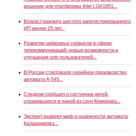
решение для платформы Intel LGA1851...
Возраст каждого шестого зарегистрированного
ИП менее 25 лет...
Развитие цифровых сервисов в сфере
телекоммуникаций: новые возможности и
улучшения для пользователей...
В России стартовало серийное производство
автомата А-545...
Следком сообщил о состоянии детей,
отравившихся в одной из саун Кемерова...
Эксперт развеял миф о надежности автомата
Калашникова...