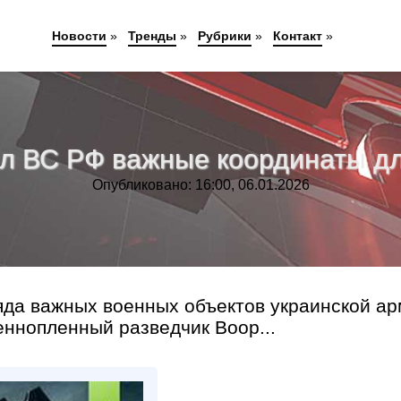
Новости
»
Тренды
»
Рубрики
»
Контакт
»
л ВС РФ важные координаты д
Опубликовано: 16:00, 06.01.2026
яда важных военных объектов украинской а
еннопленный разведчик Воор...