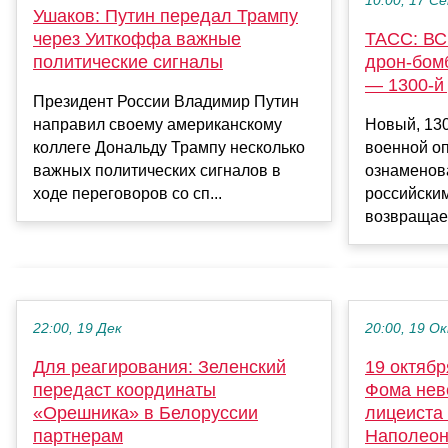
10:00, 17 С
Ушаков: Путин передал Трампу
через Уиткоффа важные
ТАСС: ВС
политические сигналы
дрон-бом
— 1300-й
Президент России Владимир Путин
направил своему американскому
Новый, 130
коллеге Дональду Трампу несколько
военной о
важных политических сигналов в
ознаменова
ходе переговоров со сп...
российски
возвращае
22:00, 19 Дек
20:00, 19 О
Для реагирования: Зеленский
19 октябр
передаст координаты
Фома нев
«Орешника» в Белоруссии
лицеиста 
партнерам
Наполео