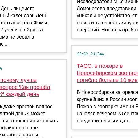
Исследователи МГУ имени
 День лицеиста
Ломоносова представили
ный календарь День
уникальное устройство, с
того апостола Фомы,
повысить точность хирург
12 учеников Христа.
операций. Новая разработк
ома не верил в
 ...
03:00, 24 Сен
ТАСС: в пожаре в
ен
Новосибирском зоопар
 почему лучше
погибло больше 10 жи
вопрос 'Как прошёл
В Новосибирске загорелся
?' каждый день
крупнейших в России зооп
ак даже простой вопрос
Пожар в зоопарке имени Р
л твой день?' может
начался вечером 23 сентя
аши отношения и снизить
предварительным дан...
нфликтов в паре.
и забота важны!...