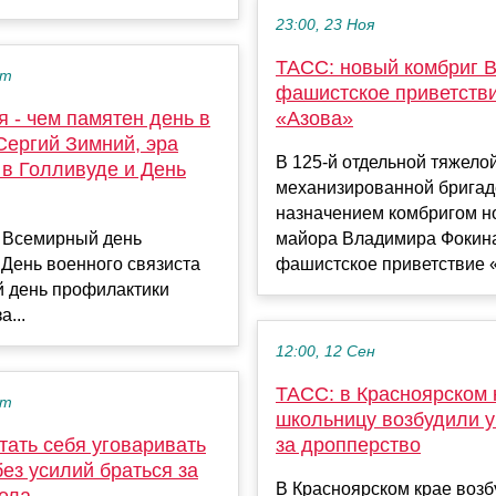
23:00, 23 Ноя
ТАСС: новый комбриг 
кт
фашистское приветств
я - чем памятен день в
«Азова»
Сергий Зимний, эра
В 125-й отдельной тяжело
 в Голливуде и День
механизированной бригад
назначением комбригом н
я Всемирный день
майора Владимира Фокин
 День военного связиста
фашистское приветствие «А
 день профилактики
а...
12:00, 12 Сен
ТАСС: в Красноярском 
кт
школьницу возбудили у
тать себя уговаривать
за дропперство
без усилий браться за
В Красноярском крае возб
ела