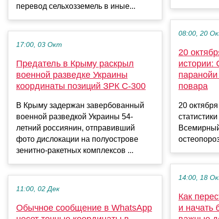
перевод сельхозземель в иные...
08:00, 20 О
17:00, 03 Окт
20 октябр
Предатель в Крыму раскрыл
истории: 
военной разведке Украины
паранойи
координаты позиций ЗРК С-300
повара
В Крыму задержан завербованный
20 октябр
военной разведкой Украины 54-
статистики
летний россиянин, отправивший
Всемирный
фото дислокации на полуострове
остеопороз
зенитно-ракетных комплексов ...
14:00, 18 О
11:00, 02 Дек
Как перес
Обычное сообщение в WhatsApp
и начать 
несет точные координаты в
важные д