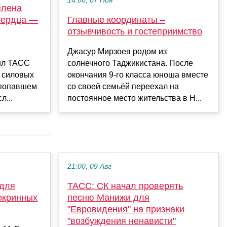
14:00, 07 Ноя
плена
сердца —
Главные координаты –
отзывчивость и гостеприимство
Джасур Мирзоев родом из
ил ТАСС
солнечного Таджикистана. После
х силовых
окончания 9-го класса юноша вместе
 попавшем
со своей семьёй переехал на
л...
постоянное место жительства в Н...
21:00, 09 Авг
 для
ТАСС: СК начал проверять
окринных
песню Манижи для
"Евровидения" на признаки
"возбуждения ненависти"