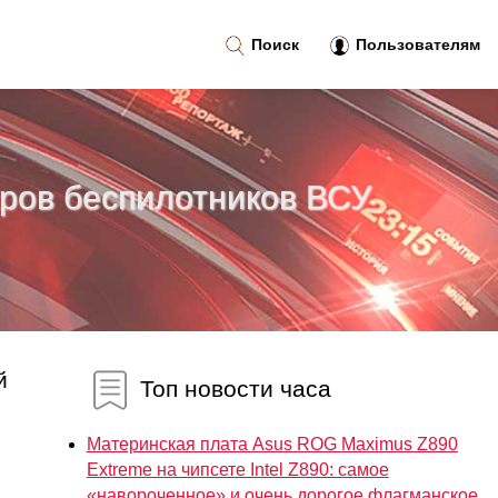
Поиск
Пользователям
аров беспилотников ВСУ
й
Топ новости часа
Материнская плата Asus ROG Maximus Z890
Extreme на чипсете Intel Z890: самое
«навороченное» и очень дорогое флагманское