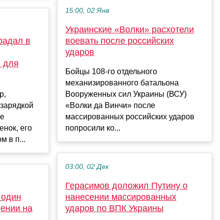
15:00, 02 Янв
Украинские «Волки» расхотели
радал в
воевать после российских
ударов
й для
Бойцы 108-го отдельного
механизированного батальона
р,
Вооруженных сил Украины (ВСУ)
зарядкой
«Волки да Винчи» после
те
массированных российских ударов
енок, его
попросили ко...
 в п...
03:00, 02 Дек
Герасимов доложил Путину о
 один
нанесении массированных
ении на
ударов по ВПК Украины