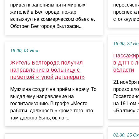
привел к ранениям пяти мирных
пересечен
жителей в Белгороде, пожар
проспекта 
вспыхнул на коммерческом объекте.
столкнулись
Обстрел Белгорода был зафи...
18:00, 22 Но
18:00, 01 Ноя
Пассажир
Житель Белгорода получил
в ДТП с л
направление в больницу с
области
пометкой «тупой дегенерат»
21 ноября 
Мужчина сходил на приём к врачу. То
произошло
выдал ему направление на
Госавтоинс
госпитализацию. В графе «Место
на 191-ом 
работы, должность» кроме того, что
«Балтия» а
там должно быть, было ...
02:00, 25 О