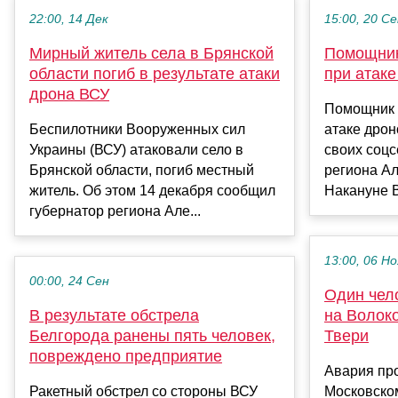
22:00, 14 Дек
15:00, 20 С
Мирный житель села в Брянской
Помощник
области погиб в результате атаки
при атак
дрона ВСУ
Помощник 
Беспилотники Вооруженных сил
атаке дрон
Украины (ВСУ) атаковали село в
своих соцс
Брянской области, погиб местный
региона Ал
житель. Об этом 14 декабря сообщил
Накануне В
губернатор региона Але...
13:00, 06 Но
00:00, 24 Сен
Один чел
В результате обстрела
на Волок
Белгорода ранены пять человек,
Твери
повреждено предприятие
Авария пр
Ракетный обстрел со стороны ВСУ
Московском