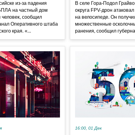
ийске из-за падения
В селе Гора-Подол Грайво
БПЛА на частный дом
округа FPV-дрон атаковал
 человек, сообщил
на велосипеде. Он получи
канал Оперативного штаба
множественные осколочн
ого края. «...
ранения, сообщил губернат
я
16:00, 01 Дек