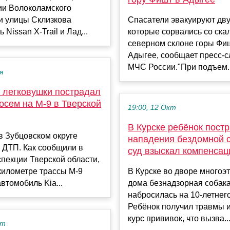
ии Волоколамского
и улицы Склизкова
Спасатели эвакуируют дву
 Nissan X-Trail и Лад...
которые сорвались со ска
северном склоне горы Фи
Адыгее, сообщает пресс-с
МЧС России."При подъем..
я
 легковушки пострадал
осем на М-9 в Тверской
19:00, 12 Окт
В Курске ребёнок пост
в Зубцовском округе
нападения бездомной 
 ДТП. Как сообщили в
суд взыскал компенса
пекции Тверской области,
километре трассы М-9
В Курске во дворе многоэ
втомобиль Kia...
дома безнадзорная собак
набросилась на 10-летнег
Ребёнок получил травмы 
курс прививок, что вызва..
кт