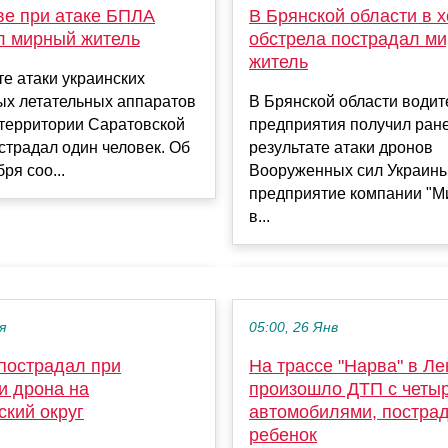
ве при атаке БПЛА
В Брянской области в 
л мирный житель
обстрела пострадал м
житель
те атаки украинских
ых летательных аппаратов
В Брянской области водит
 территории Саратовской
предприятия получил ран
страдал один человек. Об
результате атаки дронов
ря соо...
Вооруженных сил Украины
предприятие компании "Ми
в...
я
05:00, 26 Янв
пострадал при
На трассе "Нарва" в Л
и дрона на
произошло ДТП с четы
ский округ
автомобилями, постра
ребенок