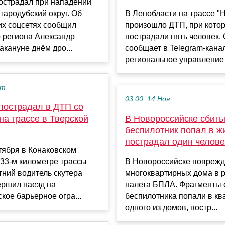
острадал при нападении
тародубский округ. Об
В Ленобласти на трассе "
их соцсетях сообщил
произошло ДТП, при кото
 региона Александр
пострадали пять человек.
акануне днём дро...
сообщает в Telegram-кана
региональное управление 
кт
03:00, 14 Ноя
пострадал в ДТП со
на трассе в Тверской
В Новороссийске сбит
беспилотник попал в ж
пострадал один челове
тября в Конаковском
133-м километре трассы
В Новороссийске поврежд
тний водитель скутера
многоквартирных дома в р
вершил наезд на
налета БПЛА. Фрагменты 
кое барьерное огра...
беспилотника попали в кв
одного из домов, постр...