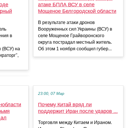
ходе
атаке БПЛА ВСУ в селе
ирный
Мощеное Белгородской области
В результате атаки дронов
ель
Вооруженных сил Украины (ВСУ) в
ения в
селе Мощеное Грайворонского
округа пострадал местный житель.
 (ВСУ) на
Об этом 1 ноября сообщил губер...
раторг",
23:00, 07 Мар
енобласти
Почему Китай вряд ли
рьмя
поддержит Иран после ударов ...
дал
Торговля между Китаем и Ираном.