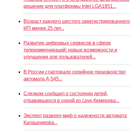
решение для платформы Intel LGA1851...
Возраст каждого шестого зарегистрированного
ИП менее 25 лет...
Развитие цифровых сервисов в сфере
телекоммуникаций: новые возможности и
улучшения для пользователей...
В России стартовало серийное производство
автомата А-545...
Следком сообщил о состоянии детей,
отравившихся в одной из саун Кемерова...
Эксперт развеял миф о надежности автомата
Калашникова...