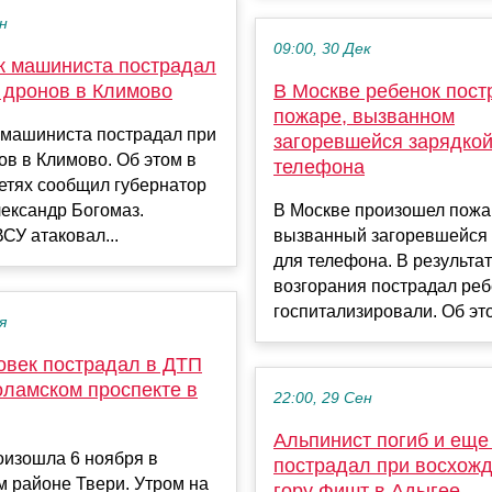
ен
09:00, 30 Дек
 машиниста пострадал
е дронов в Климово
В Москве ребенок пост
пожаре, вызванном
машиниста пострадал при
загоревшейся зарядко
ов в Климово. Об этом в
телефона
етях сообщил губернатор
ександр Богомаз.
В Москве произошел пожа
СУ атаковал...
вызванный загоревшейся 
для телефона. В результа
возгорания пострадал реб
госпитализировали. Об этом
я
овек пострадал в ДТП
оламском проспекте в
22:00, 29 Сен
Альпинист погиб и еще
оизошла 6 ноября в
пострадал при восхожд
 районе Твери. Утром на
гору Фишт в Адыгее