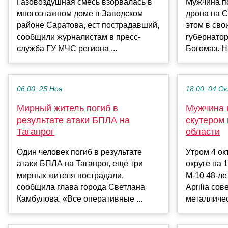
Газовоздушная смесь взорвалась в
Мужчина п
многоэтажном доме в Заводском
дрона на С
районе Саратова, ест пострадавший,
этом в сво
сообщили журналистам в пресс-
губернатор
служба ГУ МЧС региона ...
Богомаз. Н
06:00, 25 Ноя
18:00, 04 О
Мирный житель погиб в
Мужчина 
результате атаки БПЛА на
скутером 
Таганрог
области
Один человек погиб в результате
Утром 4 ок
атаки БПЛА на Таганрог, еще три
округе на 
мирных жителя пострадали,
М-10 48-ле
сообщила глава города Светлана
Aprilia со
Камбулова. «Все оперативные ...
металличес