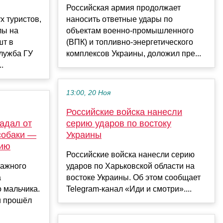
Российская армия продолжает
х туристов,
наносить ответные удары по
лы на
объектам военно-промышленного
шт в
(ВПК) и топливно-энергетического
лужба ГУ
комплексов Украины, доложил пре...
.
13:00, 20 Ноя
Российские войска нанесли
радал от
серию ударов по востоку
собаки —
Украины
цию
Российские войска нанесли серию
тажного
ударов по Харьковской области на
а
востоке Украины. Об этом сообщает
о мальчика.
Telegram-канал «Иди и смотри»....
и прошёл
.