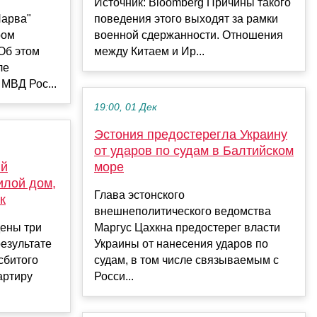
Источник: Bloomberg Причины такого
Нарва"
поведения этого выходят за рамки
ром
военной сдержанности. Отношения
 Об этом
между Китаем и Ир...
ле
МВД Рос...
19:00, 01 Дек
Эстония предостерегла Украину
от ударов по судам в Балтийском
ый
море
илой дом,
Глава эстонского
к
внешнеполитического ведомства
ены три
Маргус Цахкна предостерег власти
езультате
Украины от нанесения ударов по
сбитого
судам, в том числе связываемым с
артиру
Росси...