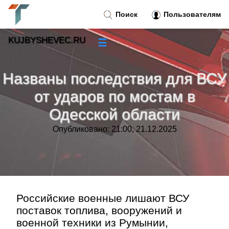
Поиск
Пользователям
KUJBYSHEVEC.RU
☰
Новости
»
Названы последствия для ВСУ
Тренды новостей
»
от ударов по мостам в
Одесской области
Рубрики
»
Опубликовано: 21:00, 21.12.2025
Правила
»
Контакт
»
Российские военные лишают ВСУ
поставок топлива, вооружений и
военной техники из Румынии,