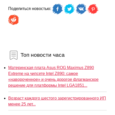
Поделиться новостью:
Топ новости часа
Материнская плата Asus ROG Maximus Z890
Extreme на чипсете Intel Z890: самое
«навороченное» и очень дорогое флагманское
решение для платформы Intel LGA1851...
Возраст каждого шестого зарегистрированного ИП
менее 25 лет...