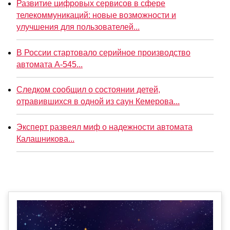
Развитие цифровых сервисов в сфере
телекоммуникаций: новые возможности и
улучшения для пользователей...
В России стартовало серийное производство
автомата А-545...
Следком сообщил о состоянии детей,
отравившихся в одной из саун Кемерова...
Эксперт развеял миф о надежности автомата
Калашникова...