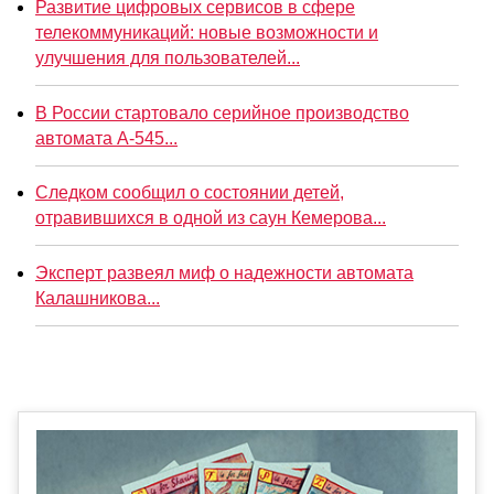
Развитие цифровых сервисов в сфере
телекоммуникаций: новые возможности и
улучшения для пользователей...
В России стартовало серийное производство
автомата А-545...
Следком сообщил о состоянии детей,
отравившихся в одной из саун Кемерова...
Эксперт развеял миф о надежности автомата
Калашникова...