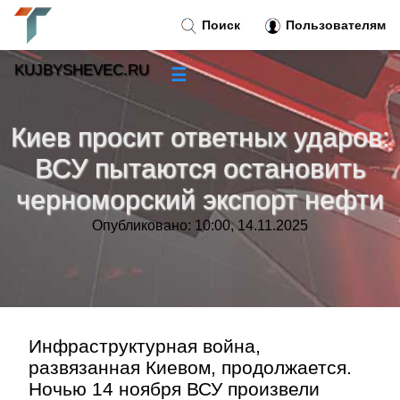
Поиск
Пользователям
KUJBYSHEVEC.RU
☰
Новости
»
Киев просит ответных ударов:
Тренды новостей
»
ВСУ пытаются остановить
черноморский экспорт нефти
Рубрики
»
Опубликовано: 10:00, 14.11.2025
Правила
»
Контакт
»
Инфраструктурная война,
развязанная Киевом, продолжается.
Ночью 14 ноября ВСУ произвели