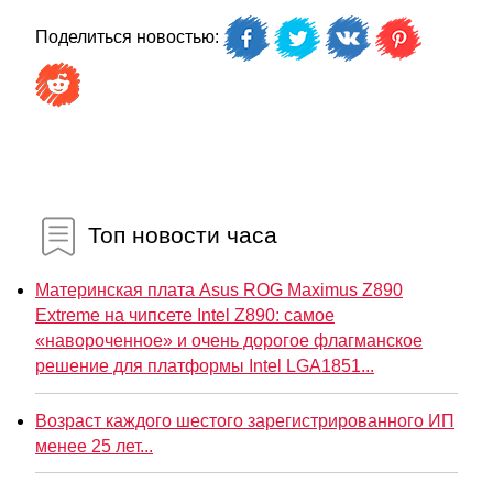
Поделиться новостью:
Топ новости часа
Материнская плата Asus ROG Maximus Z890
Extreme на чипсете Intel Z890: самое
«навороченное» и очень дорогое флагманское
решение для платформы Intel LGA1851...
Возраст каждого шестого зарегистрированного ИП
менее 25 лет...