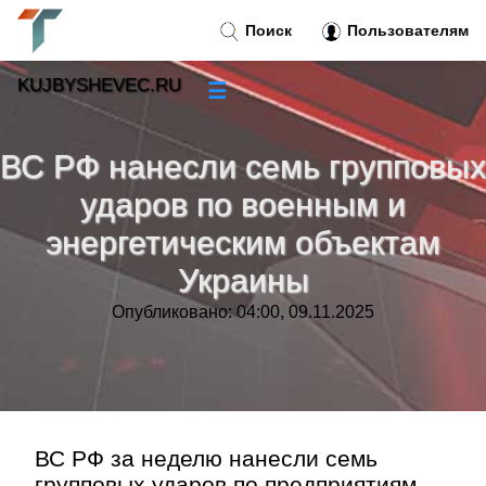
Поиск
Пользователям
KUJBYSHEVEC.RU
☰
Новости
»
ВС РФ нанесли семь групповых
Тренды новостей
»
ударов по военным и
энергетическим объектам
Рубрики
»
Украины
Правила
»
Опубликовано: 04:00, 09.11.2025
Контакт
»
ВС РФ за неделю нанесли семь
групповых ударов по предприятиям