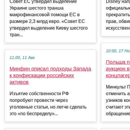
Совет ЕС утвердил выделение
Disney на
Украине шестого транша
официальн
макрофинансовой помощи ЕС в
прекратит
размере 2,3 млрд евро. «Совет ЕС
прав, обви
утвердил выделение Киеву шестого
искусствен
тран...
10:00, 17 Но
11:00, 11 Авг
Польша п
Минфин описал подходы Запада
аукцион 
к конфискации российских
концлаге
активов
Минкульт 
Изъятие собственности РФ
отменить 
попробуют провести через
узников ко
уголовные статьи, но легче сделать
считают э
это «по беспределу»...
обращением