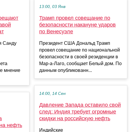
13:00, 03 Янв
прещают
Трамп провел совещание по
лавой
безопасности накануне ударов
ат
по Венесуэле
я Санду
Президент США Дональд Трамп
провел совещание по национальной
безопасности в своей резиденции в
рета
Мар-а-Лаго, сообщает Белый дом. По
ое мнение
данным опубликованн...
14:00, 14 Сен
Давление Запада оставило свой
след: Индия требует огромные
а
скидки на российскую нефть
 на нефть
Индийские