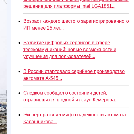
решение для платформы Intel LGA1851...
Возраст каждого шестого зарегистрированного
ИП менее 25 лет...
Развитие цифровых сервисов в сфере
телекоммуникаций: новые возможности и
улучшения для пользователей...
В России стартовало серийное производство
автомата А-545...
Следком сообщил о состоянии детей,
отравившихся в одной из саун Кемерова...
Эксперт развеял миф о надежности автомата
Калашникова...