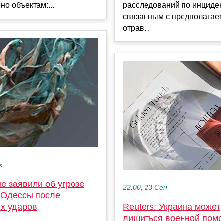
но объектам:...
расследований по инциде
связанным с предполага
отрав...
к
е заявили об угрозе
22:00, 23 Сен
 Одессы после
Reuters: Украина может
их ударов
лишиться военной пом