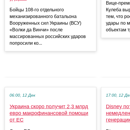
Вице-прем
Бойцы 108-го отдельного
Кулеба вы
механизированного батальона
тем, что р
Вооруженных сил Украины (ВСУ)
удары по 
«Волки да Винчи» после
объектам т
массированных российских ударов
попросили ко...
06:00, 12 Дек
17:00, 12 Де
Украина скоро получит 2,3 млрд
Disney по
евро макрофинансовой помощи
немедлен
от ЕС
генераци