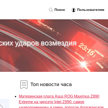
Поиск
Пользователям
ских ударов возмездия
Топ новости часа
Материнская плата Asus ROG Maximus Z890
Extreme на чипсете Intel Z890: самое
«навороченное» и очень дорогое флагманское