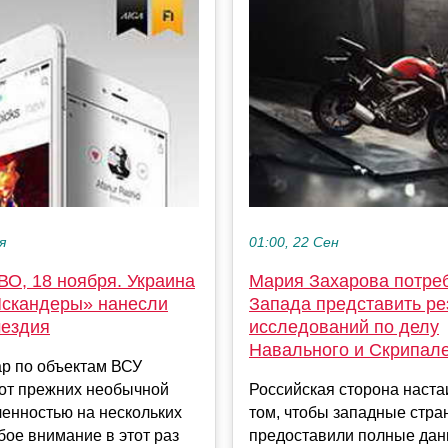
я
01:00, 22 Сен
ВО, 18 ноября. Украина
Мария Захарова потре
«Искандеры» нанесли
Запада представить ре
мездия
исследований по делу
Навального и Скрипал
ар по объектам ВСУ
 от прежних необычной
Российская сторона наста
енностью на нескольких
том, чтобы западные стра
бое внимание в этот раз
предоставили полные да