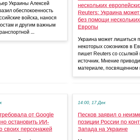
ьер Украины Алексей
нескольких европейских
разил обеспокоенность
Reuters: Украина может
оссийские войска, нанося
без помощи нескольких
мостам и другим важным
Европы
ранспортной ...
Украина может лишиться 
некоторых союзников в Ев
пишет Reuters со ссылкой
источник. Мнение приводи
материале, посвященном в
к
14:00, 17 Дек
требовала от Google
Песков заявил о неизм
но остановить ИИ-
позиции России по кон
ю своих персонажей
Запада на Украине