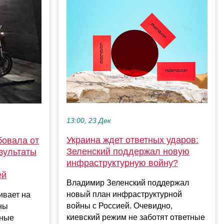
13:00, 23 Дек
Украина ждет ответных ударов:
бовала от
Зеленский поддержал новую
зультаты
инфраструктурную войну?
ей
Владимир Зеленский поддержал
новый план инфраструктурной
ивает на
войны с Россией. Очевидно,
ны
киевский режим не заботят ответные
нные