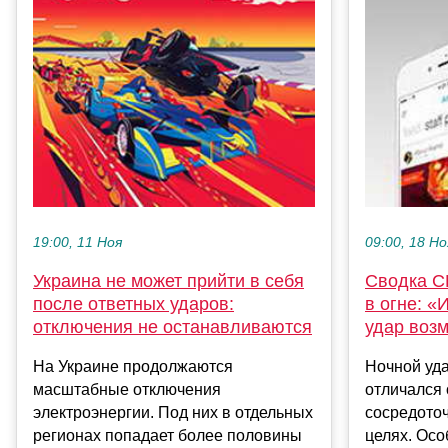
19:00, 11 Ноя
09:00, 18 Но
Украина не может прийти в себя
Сводка С
после ответных ударов:
в огне: 
отключения не останавливаются
удар воз
На Украине продолжаются
​Ночной уд
масштабные отключения
отличался
электроэнергии. Под них в отдельных
сосредоточ
регионах попадает более половины
целях. Осо