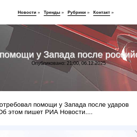
Новости
»
Тренды
»
Рубрики
»
Контакт
»
помощи у Запада после россий
Опубликовано: 21:00, 06.12.2025
отребовал помощи у Запада после ударов
Об этом пишет РИА Новости....