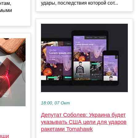
удары, последствия которой сот...
нтам,
емыми
18:00, 07 Окт
Депутат Соболев: Украина будет
указывать США цели для ударов
ракетами Tomahawk
ощи