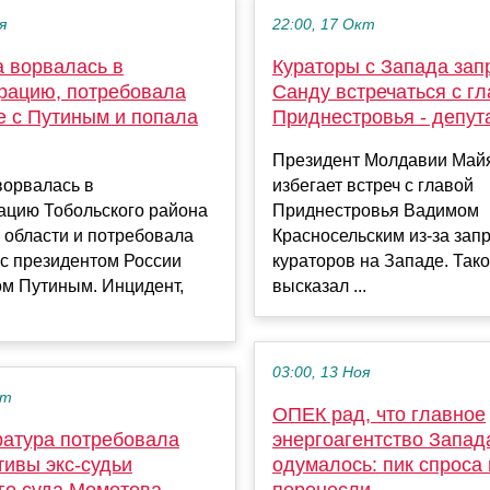
я
22:00, 17 Окт
а ворвалась в
Кураторы с Запада за
рацию, потребовала
Санду встречаться с г
е с Путиным и попала
Приднестровья - депут
Президент Молдавии Май
орвалась в
избегает встреч с главой
ацию Тобольского района
Приднестровья Вадимом
 области и потребовала
Красносельским из-за зап
 с президентом России
кураторов на Западе. Так
м Путиным. Инцидент,
высказал ...
03:00, 13 Ноя
кт
ОПЕК рад, что главное
ратура потребовала
энергоагентство Запад
тивы экс-судьи
одумалось: пик спроса
го суда Момотова
перенесли