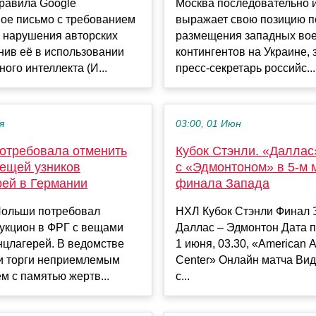
правила Google
Москва последовательно 
ое письмо с требованием
выражает свою позицию п
ь нарушения авторских
размещения западных во
нив её в использовании
контингентов на Украине, 
ного интеллекта (И...
пресс-секретарь российс...
я
03:00, 01 Июн
отребовала отменить
Кубок Стэнли. «Даллас
вещей узников
с «Эдмонтоном» в 5-м 
рей в Германии
финала Запада
Польши потребовал
НХЛ Кубок Стэнли Финал 
аукцион в ФРГ с вещами
Даллас – Эдмонтон Дата 
нцлагерей. В ведомстве
1 июня, 03.30, «American Ai
ти торги неприемлемым
Center» Онлайн матча Вид
 с памятью жертв...
с...