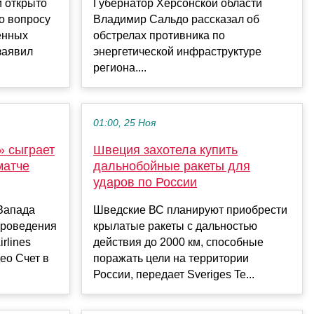
и открыто
Губернатор Херсонской области
о вопросу
Владимир Сальдо рассказал об
енных
обстрелах противника по
заявил
энергетической инфраструктуре
региона....
01:00, 25 Ноя
» сыграет
Швеция захотела купить
матче
дальнобойные ракеты для
ударов по России
Запада
Шведские ВС планируют приобрести
проведения
крылатые ракеты с дальностью
rlines
действия до 2000 км, способные
ео Счет в
поражать цели на территории
России, передает Sveriges Te...