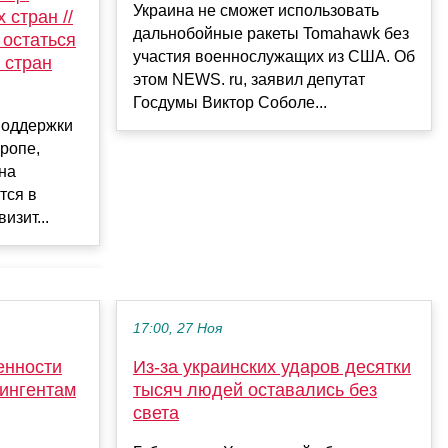
Украина не сможет использовать
 стран //
дальнобойные ракеты Tomahawk без
 остаться
участия военнослужащих из США. Об
 стран
этом NEWS. ru, заявил депутат
Госдумы Виктор Соболе...
поддержки
ропе,
 на
тся в
изит...
17:00, 27 Ноя
енности
Из-за украинских ударов десятки
тингентам
тысяч людей оставались без
света