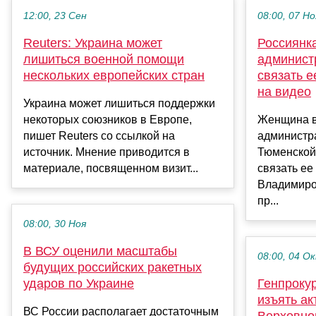
12:00, 23 Сен
08:00, 07 Но
Reuters: Украина может
Россиянк
лишиться военной помощи
админист
нескольких европейских стран
связать е
на видео
Украина может лишиться поддержки
некоторых союзников в Европе,
Женщина в
пишет Reuters со ссылкой на
администр
источник. Мнение приводится в
Тюменской
материале, посвященном визит...
связать ее
Владимиро
пр...
08:00, 30 Ноя
В ВСУ оценили масштабы
08:00, 04 О
будущих российских ракетных
ударов по Украине
Генпроку
изъять ак
ВС России располагает достаточным
Верховно