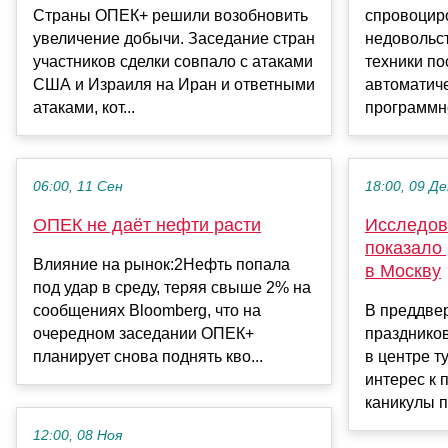
Страны ОПЕК+ решили возобновить
спровоцир
увеличение добычи. Заседание стран
недовольс
участников сделки совпало с атаками
техники пос
США и Израиля на Иран и ответными
автоматич
атаками, кот...
программно
06:00, 11 Сен
18:00, 09 Де
ОПЕК не даёт нефти расти
Исследов
показало 
Влияние на рынок:2Нефть попала
в Москву
под удар в среду, теряя свыше 2% на
сообщениях Bloomberg, что на
В преддве
очередном заседании ОПЕК+
праздников
планирует снова поднять кво...
в центре т
интерес к 
каникулы п
12:00, 08 Ноя