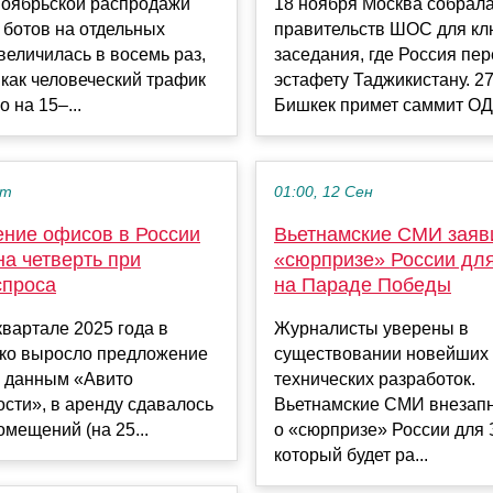
ноябрьской распродажи
18 ноября Москва собрала
 ботов на отдельных
правительств ШОС для кл
величилась в восемь раз,
заседания, где Россия пе
 как человеческий трафик
эстафету Таджикистану. 2
 на 15–...
Бишкек примет саммит ОДК
кт
01:00, 12 Сен
ние офисов в России
Вьетнамские СМИ заяв
а четверть при
«сюрпризе» России дл
спроса
на Параде Победы
квартале 2025 года в
Журналисты уверены в
зко выросло предложение
существовании новейших
о данным «Авито
технических разработок.
сти», в аренду сдавалось
Вьетнамские СМИ внезапн
омещений (на 25...
о «сюрпризе» России для 
который будет ра...