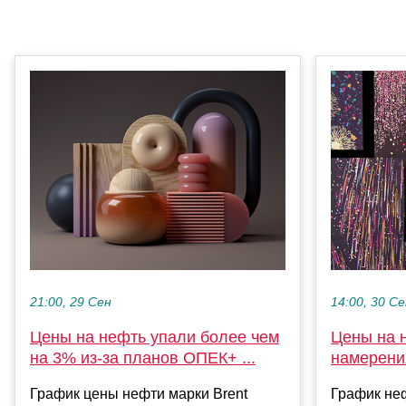
21:00, 29 Сен
14:00, 30 С
Цены на нефть упали более чем
Цены на 
на 3% из-за планов ОПЕК+ ...
намерения
График цены нефти марки Brent
График неф