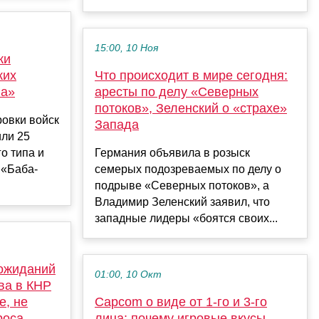
15:00, 10 Ноя
ки
ких
Что происходит в мире сегодня:
га»
аресты по делу «Северных
потоков», Зеленский о «страхе»
ровки войск
Запада
или 25
о типа и
Германия объявила в розыск
 «Баба-
семерых подозреваемых по делу о
подрыве «Северных потоков», а
Владимир Зеленский заявил, что
западные лидеры «боятся своих...
 ожиданий
01:00, 10 Окт
ва в КНР
е, не
Capcom о виде от 1-го и 3-го
роса
лица: почему игровые вкусы