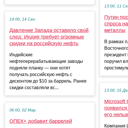
13:00, 11 С
Путин пос
14:00, 14 Сен
спроса н
Давление Запада оставило свой
металлы
след: Индия требует огромные
В рамках 
скидки на российскую нефть
Восточног
Индийские
президент
нефтеперерабатывающие заводы
поручил в
подняли планку — они хотят
простимули
получать российскую нефть с
дисконтом до $10 за баррель. Ранее
скидки составляли вс...
13:00, 15 Де
Microsoft
появился
06:00, 02 Мар
его нельз
ОПЕК+ добавит баррелей
Компания L