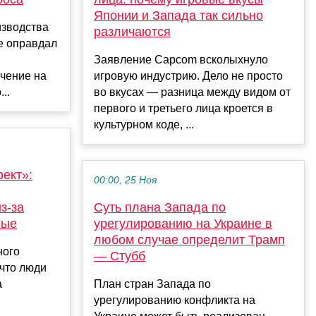
Японии и Запада так сильно
зводства
различаются
не оправдал
Заявление Capcom всколыхнуло
чение на
игровую индустрию. Дело не просто
..
во вкусах — разница между видом от
первого и третьего лица кроется в
культурном коде, ...
ект»:
00:00, 25 Ноя
з-за
Суть плана Запада по
ные
урегулированию на Украине в
любом случае определит Трамп
ного
— Стубб
 что люди
а
План стран Запада по
урегулированию конфликта на