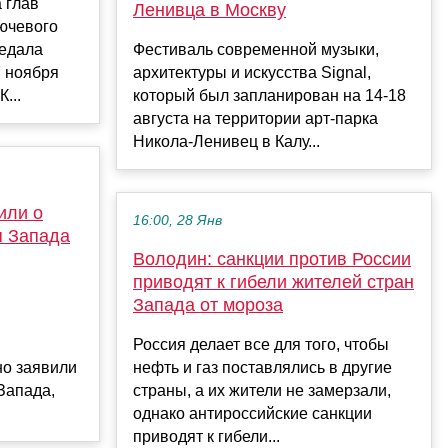
 глав
Ленивца в Москву
ючевого
редала
Фестиваль современной музыки,
7 ноября
архитектуры и искусства Signal,
...
который был запланирован на 14-18
августа на территории арт-парка
Никола-Ленивец в Калу...
или о
16:00, 28 Янв
я Запада
Володин: санкции против России
приводят к гибели жителей стран
Запада от мороза
Россия делает все для того, чтобы
о заявили
нефть и газ поставлялись в другие
Запада,
страны, а их жители не замерзали,
однако антироссийские санкции
приводят к гибели...