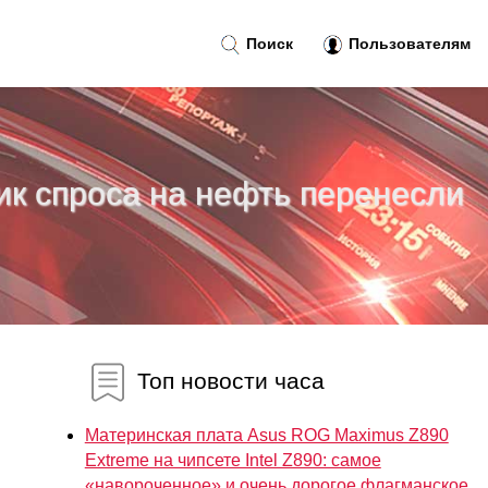
Поиск
Пользователям
ик спроса на нефть перенесли
Топ новости часа
Материнская плата Asus ROG Maximus Z890
Extreme на чипсете Intel Z890: самое
«навороченное» и очень дорогое флагманское