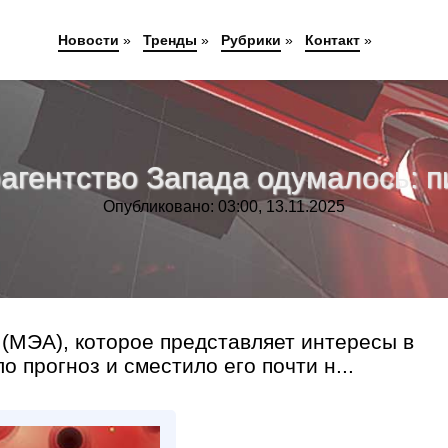
Новости
»
Тренды
»
Рубрики
»
Контакт
»
оагентство Запада одумалось: п
Опубликовано: 03:00, 13.11.2025
(МЭА), которое представляет интересы в
 прогноз и сместило его почти н...