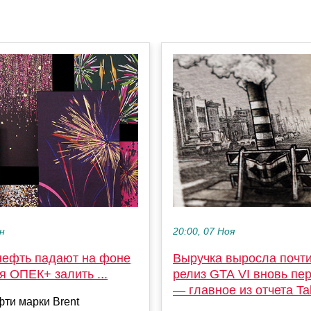
ен
20:00, 07 Ноя
нефть падают на фоне
Выручка выросла почти 
 ОПЕК+ залить ...
релиз GTA VI вновь пе
— главное из отчета T
ти марки Brent