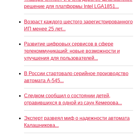
решение для платформы Intel LGA1851...
Возраст каждого шестого зарегистрированного
ИП менее 25 лет...
Развитие цифровых сервисов в сфере
телекоммуникаций: новые возможности и
улучшения для пользователей...
В России стартовало серийное производство
автомата А-545...
Следком сообщил о состоянии детей,
отравившихся в одной из саун Кемерова...
Эксперт развеял миф о надежности автомата
Калашникова...