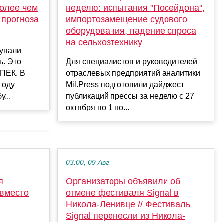
более чем
неделю: испытания "Посейдона",
 прогноза
импортозамещение судового
оборудования, падение спроса
на сельхозтехнику
 упали
ь. Это
Для специалистов и руководителей
ОПЕК. В
отраслевых предприятий аналитики
году
Mil.Press подготовили дайджест
...
публикаций прессы за неделю с 27
октября по 1 но...
03:00, 09 Авг
я
Организаторы объявили об
 вместо
отмене фестиваля Signal в
Никола-Ленивце // Фестиваль
Signal перенесли из Никола-