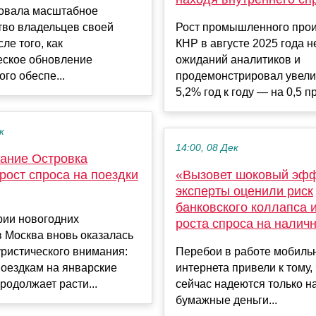
овала масштабное
тво владельцев своей
Рост промышленного прои
ле того, как
КНР в августе 2025 года 
еское обновление
ожиданий аналитиков и
го обеспе...
продемонстрировал увели
5,2% год к году — на 0,5 пр.
к
14:00, 08 Дек
ание Островка
рост спроса на поездки
«Вызовет шоковый эфф
эксперты оценили риск
банковского коллапса и
рии новогодних
роста спроса на налич
 Москва вновь оказалась
уристического внимания:
Перебои в работе мобиль
поездкам на январские
интернета привели к тому,
родолжает расти...
сейчас надеются только н
бумажные деньги...