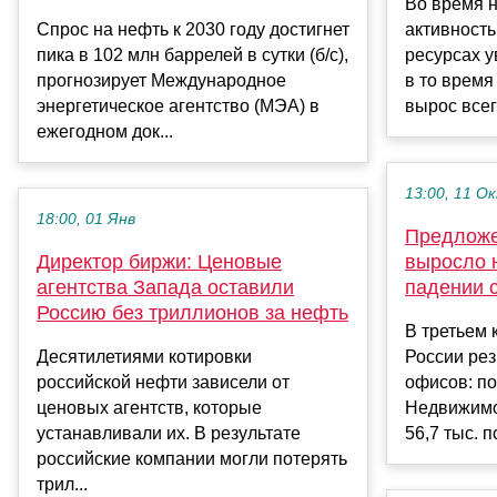
Во время 
Спрос на нефть к 2030 году достигнет
активность
пика в 102 млн баррелей в сутки (б/с),
ресурсах у
прогнозирует Международное
в то время
энергетическое агентство (МЭА) в
вырос всего
ежегодном док...
13:00, 11 О
18:00, 01 Янв
Предложе
Директор биржи: Ценовые
выросло н
агентства Запада оставили
падении 
Россию без триллионов за нефть
В третьем 
Десятилетиями котировки
России ре
российской нефти зависели от
офисов: п
ценовых агентств, которые
Недвижимо
устанавливали их. В результате
56,7 тыс. п
российские компании могли потерять
трил...