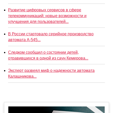
Развитие цифровых сервисов в сфере
телекоммуникаций: новые возможности и
улучшения для пользователей...
В России стартовало серийное производство
автомата А-545...
Следком сообщил о состоянии детей,
отравившихся в одной из саун Кемерова...
Эксперт развеял миф о надежности автомата
Калашникова...