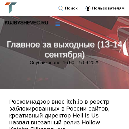
Поиск
Пользователям
KUJBYSHEVEC.RU
☰
Новости
»
Главное за выходные (13-14
Тренды новостей
»
сентября)
Опубликовано: 16:00, 15.09.2025
Рубрики
»
Правила
»
Контакт
»
Роскомнадзор внес itch.io в реестр
заблокированных в России сайтов,
креативный директор Hell is Us
назвал внезапный релиз Hollow