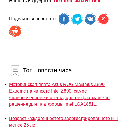
Новость из рубрики:
Технологии и Hi-Tech
Поделиться новостью:
Топ новости часа
Материнская плата Asus ROG Maximus Z890
Extreme на чипсете Intel Z890: самое
«навороченное» и очень дорогое флагманское
решение для платформы Intel LGA1851...
Возраст каждого шестого зарегистрированного ИП
менее 25 лет...