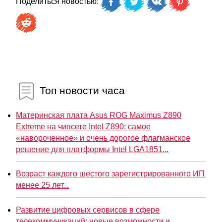
Поделиться новостью:
Топ новости часа
Материнская плата Asus ROG Maximus Z890
Extreme на чипсете Intel Z890: самое
«навороченное» и очень дорогое флагманское
решение для платформы Intel LGA1851...
Возраст каждого шестого зарегистрированного ИП
менее 25 лет...
Развитие цифровых сервисов в сфере
телекоммуникаций: новые возможности и