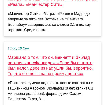
«Реала» «Манчестер Сити»
«Манчестер Сити» обыграл «Реал» в Мадриде
впервые за пять лет. Встреча на «Сантьяго
Бернабеу» завершилась со счетом 2:1 в пользу
горожан. Среди остал...
13:00, 18 Сен
Маршанд о том, что он, Беннетт и Экблад
остались во «Флориде»: «Если бы в штате
был налог, двое из нас ушли бы, вероятно.
То, что его нет – наше преимущество»
«Пантерс» сумели подписать новые контракты с
защитником Аароном Экбладом (8 лет, кэпхит 6,1
миллиона долларов), форвардами Сэмом
Беннеттом (8 лет, 8 ...