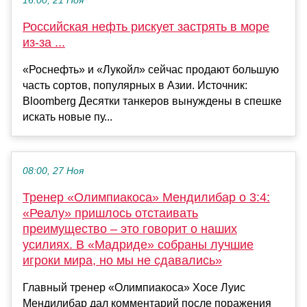
16:00, 21 Ноя
Российская нефть рискует застрять в море
из-за ...
«Роснефть» и «Лукойл» сейчас продают большую
часть сортов, популярных в Азии. Источник:
Bloomberg Десятки танкеров вынуждены в спешке
искать новые пу...
08:00, 27 Ноя
Тренер «Олимпиакоса» Мендилибар о 3:4:
«Реалу» пришлось отстаивать
преимущество – это говорит о наших
усилиях. В «Мадриде» собраны лучшие
игроки мира, но мы не сдавались»
Главный тренер «Олимпиакоса» Хосе Луис
Мендилибар дал комментарий после поражения