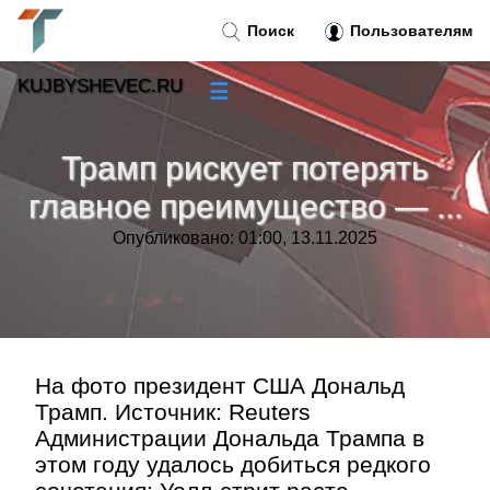
Поиск
Пользователям
KUJBYSHEVEC.RU
☰
Новости
»
Трамп рискует потерять
Тренды новостей
»
главное преимущество — ...
Опубликовано: 01:00, 13.11.2025
Рубрики
»
Правила
»
Контакт
»
На фото президент США Дональд
Трамп. Источник: Reuters
Администрации Дональда Трампа в
этом году удалось добиться редкого