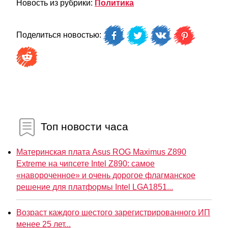
Новость из рубрики:
Политика
Поделиться новостью:
Топ новости часа
Материнская плата Asus ROG Maximus Z890
Extreme на чипсете Intel Z890: самое
«навороченное» и очень дорогое флагманское
решение для платформы Intel LGA1851...
Возраст каждого шестого зарегистрированного ИП
менее 25 лет...