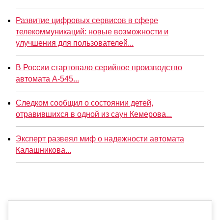
Развитие цифровых сервисов в сфере
телекоммуникаций: новые возможности и
улучшения для пользователей...
В России стартовало серийное производство
автомата А-545...
Следком сообщил о состоянии детей,
отравившихся в одной из саун Кемерова...
Эксперт развеял миф о надежности автомата
Калашникова...