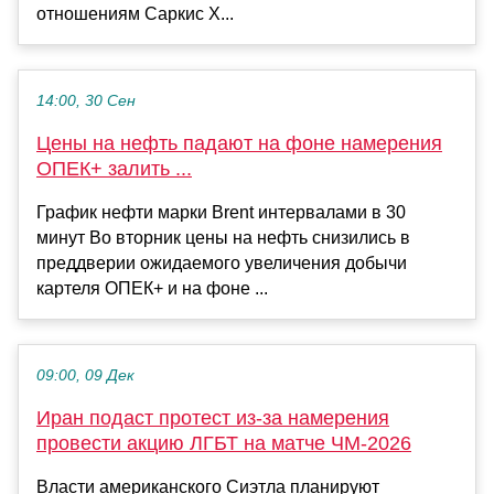
отношениям Саркис Х...
14:00, 30 Сен
Цены на нефть падают на фоне намерения
ОПЕК+ залить ...
График нефти марки Brent интервалами в 30
минут Во вторник цены на нефть снизились в
преддверии ожидаемого увеличения добычи
картеля ОПЕК+ и на фоне ...
09:00, 09 Дек
Иран подаст протест из-за намерения
провести акцию ЛГБТ на матче ЧМ-2026
Власти американского Сиэтла планируют