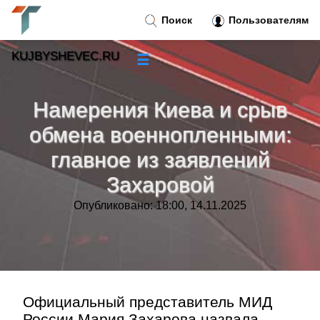
Поиск
Пользователям
KUJBYSHEVEC.RU
☰
Новости
»
Намерения Киева и срыв
Тренды новостей
»
обмена военнопленными:
главное из заявлений
Рубрики
»
Захаровой
Правила
»
Опубликовано: 18:00, 14.11.2025
Контакт
»
Официальный представитель МИД
России Мария Захарова назвала