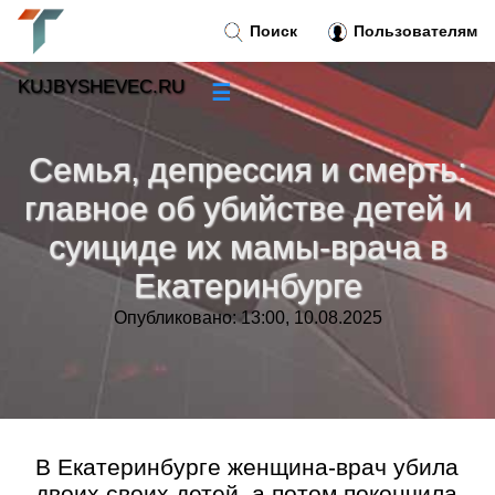
Поиск
Пользователям
KUJBYSHEVEC.RU
☰
Новости
»
Семья, депрессия и смерть:
Тренды новостей
»
главное об убийстве детей и
суициде их мамы-врача в
Рубрики
»
Екатеринбурге
Правила
»
Опубликовано: 13:00, 10.08.2025
Контакт
»
В Екатеринбурге женщина-врач убила
двоих своих детей, а потом покончила