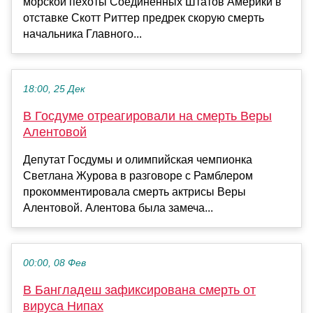
морской пехоты Соединенных Штатов Америки в
отставке Скотт Риттер предрек скорую смерть
начальника Главного...
18:00, 25 Дек
В Госдуме отреагировали на смерть Веры
Алентовой
Депутат Госдумы и олимпийская чемпионка
Светлана Журова в разговоре с Рамблером
прокомментировала смерть актрисы Веры
Алентовой. Алентова была замеча...
00:00, 08 Фев
В Бангладеш зафиксирована смерть от
вируса Нипах