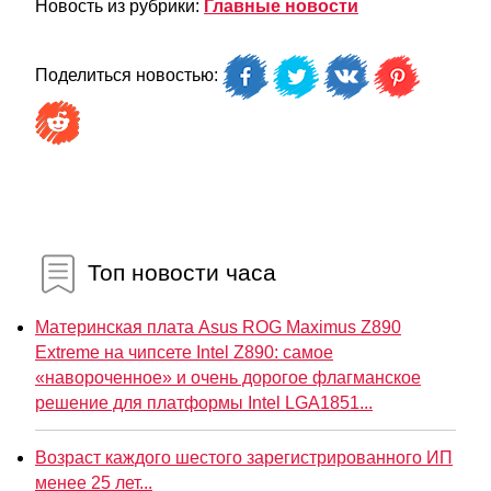
Новость из рубрики:
Главные новости
Поделиться новостью:
Топ новости часа
Материнская плата Asus ROG Maximus Z890
Extreme на чипсете Intel Z890: самое
«навороченное» и очень дорогое флагманское
решение для платформы Intel LGA1851...
Возраст каждого шестого зарегистрированного ИП
менее 25 лет...