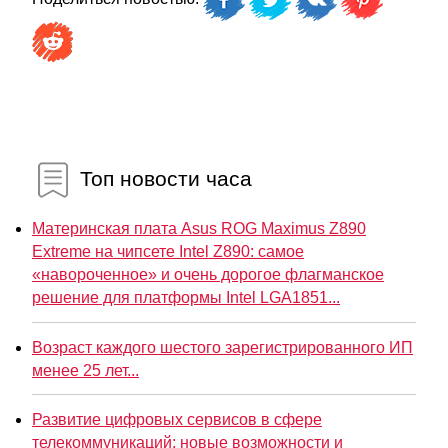
Топ новости часа
Материнская плата Asus ROG Maximus Z890
Extreme на чипсете Intel Z890: самое
«навороченное» и очень дорогое флагманское
решение для платформы Intel LGA1851...
Возраст каждого шестого зарегистрированного ИП
менее 25 лет...
Развитие цифровых сервисов в сфере
телекоммуникаций: новые возможности и