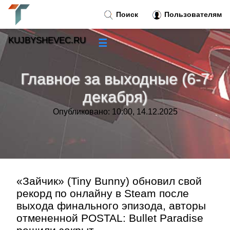
Поиск
Пользователям
KUJBYSHEVEC.RU
☰
Новости
»
Главное за выходные (6-7
Тренды новостей
»
декабря)
Опубликовано: 10:00, 14.12.2025
Рубрики
»
Правила
»
Контакт
»
«Зайчик» (Tiny Bunny) обновил свой
рекорд по онлайну в Steam после
выхода финального эпизода, авторы
отмененной POSTAL: Bullet Paradise