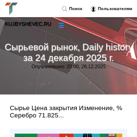
Поиск
Пользователям
KUJBYSHEVEC.RU
☰
Новости
»
Сырьевой рынок, Daily history
Тренды новостей
»
за 24 декабря 2025 г.
Опубликовано: 20:00, 26.12.2025
Рубрики
»
Правила
»
Контакт
»
Сырье Цена закрытия Изменение, %
Серебро 71.825...