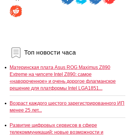
Топ новости часа
Материнская плата Asus ROG Maximus Z890
Extreme на чипсете Intel Z890: самое
«навороченное» и очень дорогое флагманское
решение для платформы Intel LGA1851...
Возраст каждого шестого зарегистрированного ИП
менее 25 лет...
Развитие цифровых сервисов в сфере
телекоммуникаций: новые возможности и