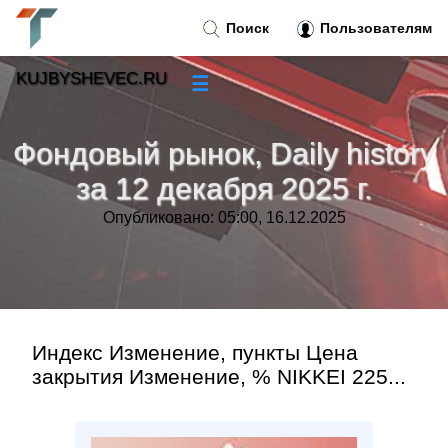
Поиск
Пользователям
KUJBYSHEVEC.RU
☰
Новости
»
Фондовый рынок, Daily history
Тренды новостей
»
за 12 декабря 2025 г.
Опубликовано: 05:00, 16.12.2025
Рубрики
»
Правила
»
Контакт
»
Индекс Изменение, пункты Цена
закрытия Изменение, % NIKKEI 225...