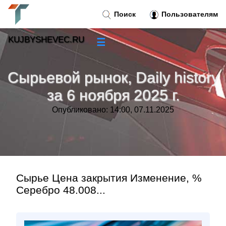
Поиск
Пользователям
KUJBYSHEVEC.RU
☰
Новости
»
Сырьевой рынок, Daily history
Тренды новостей
»
за 6 ноября 2025 г.
Опубликовано: 14:00, 07.11.2025
Рубрики
»
Правила
»
Контакт
»
Сырье Цена закрытия Изменение, %
Серебро 48.008...