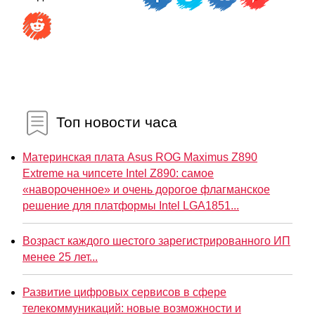
Топ новости часа
Материнская плата Asus ROG Maximus Z890
Extreme на чипсете Intel Z890: самое
«навороченное» и очень дорогое флагманское
решение для платформы Intel LGA1851...
Возраст каждого шестого зарегистрированного ИП
менее 25 лет...
Развитие цифровых сервисов в сфере
телекоммуникаций: новые возможности и