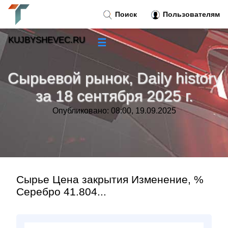
Поиск
Пользователям
KUJBYSHEVEC.RU
☰
Новости
»
Сырьевой рынок, Daily history
Тренды новостей
»
за 18 сентября 2025 г.
Опубликовано: 08:00, 19.09.2025
Рубрики
»
Правила
»
Контакт
»
Сырье Цена закрытия Изменение, %
Серебро 41.804...