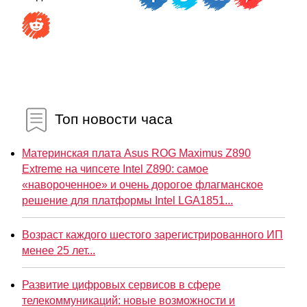
Топ новости часа
Материнская плата Asus ROG Maximus Z890
Extreme на чипсете Intel Z890: самое
«навороченное» и очень дорогое флагманское
решение для платформы Intel LGA1851...
Возраст каждого шестого зарегистрированного ИП
менее 25 лет...
Развитие цифровых сервисов в сфере
телекоммуникаций: новые возможности и