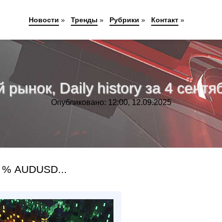
Новости
»
Тренды
»
Рубрики
»
Контакт
»
рынок, Daily history за 4 сентяб
Опубликовано: 12:00, 12.09.2025
 % AUDUSD...