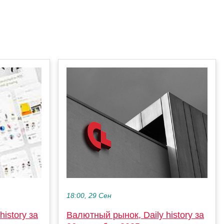
18:00, 29 Сен
Валютный рынок, Daily history за
istory за