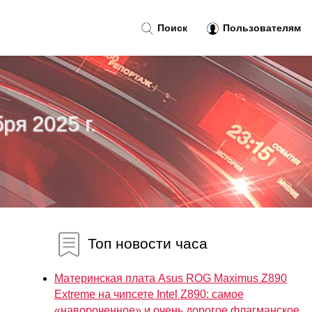
Поиск
Пользователям
ря 2025 г.
Топ новости часа
Материнская плата Asus ROG Maximus Z890
Extreme на чипсете Intel Z890: самое
«навороченное» и очень дорогое флагманское