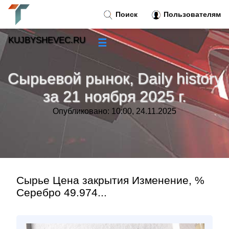
Поиск
Пользователям
KUJBYSHEVEC.RU
☰
Новости
»
Сырьевой рынок, Daily history
Тренды новостей
»
за 21 ноября 2025 г.
Опубликовано: 10:00, 24.11.2025
Рубрики
»
Правила
»
Контакт
»
Сырье Цена закрытия Изменение, %
Серебро 49.974...