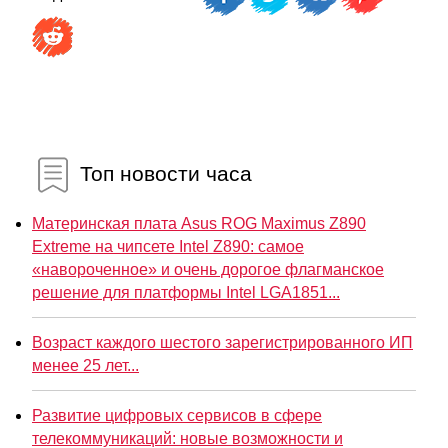
Топ новости часа
Материнская плата Asus ROG Maximus Z890
Extreme на чипсете Intel Z890: самое
«навороченное» и очень дорогое флагманское
решение для платформы Intel LGA1851...
Возраст каждого шестого зарегистрированного ИП
менее 25 лет...
Развитие цифровых сервисов в сфере
телекоммуникаций: новые возможности и