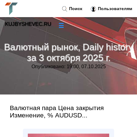
Поиск
Пользователям
KUJBYSHEVEC.RU
☰
Новости
»
Валютный рынок, Daily history
Тренды новостей
»
за 3 октября 2025 г.
Опубликовано: 19:00, 07.10.2025
Рубрики
»
Правила
»
Контакт
»
Валютная пара Цена закрытия
Изменение, % AUDUSD...