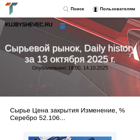
Поиск
Пользователям
KUJBYSHEVEC.RU
☰
Новости
»
Сырьевой рынок, Daily history
Тренды новостей
»
за 13 октября 2025 г.
Опубликовано: 18:00, 14.10.2025
Рубрики
»
Правила
»
Контакт
»
Сырье Цена закрытия Изменение, %
Серебро 52.106...