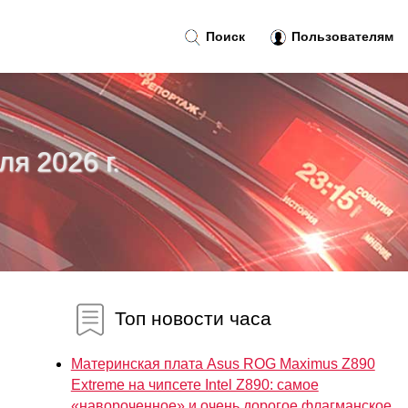
Поиск
Пользователям
ля 2026 г.
Топ новости часа
Материнская плата Asus ROG Maximus Z890
Extreme на чипсете Intel Z890: самое
«навороченное» и очень дорогое флагманское