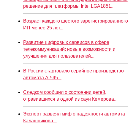
решение для платформы Intel LGA1851...
Возраст каждого шестого зарегистрированного
ИП менее 25 лет...
Развитие цифровых сервисов в сфере
телекоммуникаций: новые возможности и
улучшения для пользователей...
В России стартовало серийное производство
автомата А-545...
Следком сообщил о состоянии детей,
отравившихся в одной из саун Кемерова...
Эксперт развеял миф о надежности автомата
Калашникова...