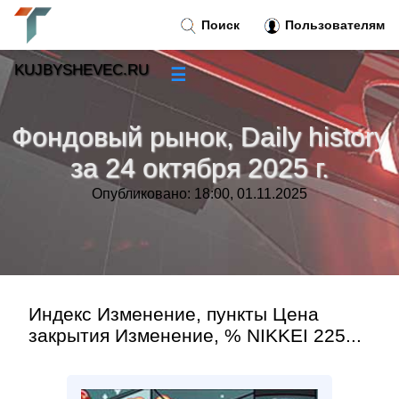
Поиск
Пользователям
KUJBYSHEVEC.RU
☰
Новости
»
Фондовый рынок, Daily history
Тренды новостей
»
за 24 октября 2025 г.
Опубликовано: 18:00, 01.11.2025
Рубрики
»
Правила
»
Контакт
»
Индекс Изменение, пункты Цена
закрытия Изменение, % NIKKEI 225...