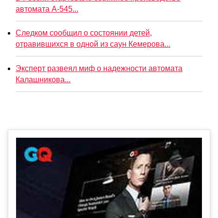
автомата А-545...
Следком сообщил о состоянии детей,
отравившихся в одной из саун Кемерова...
Эксперт развеял миф о надежности автомата
Калашникова...