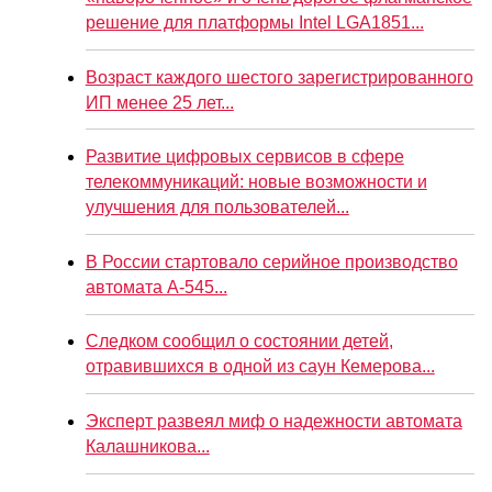
решение для платформы Intel LGA1851...
Возраст каждого шестого зарегистрированного
ИП менее 25 лет...
Развитие цифровых сервисов в сфере
телекоммуникаций: новые возможности и
улучшения для пользователей...
В России стартовало серийное производство
автомата А-545...
Следком сообщил о состоянии детей,
отравившихся в одной из саун Кемерова...
Эксперт развеял миф о надежности автомата
Калашникова...