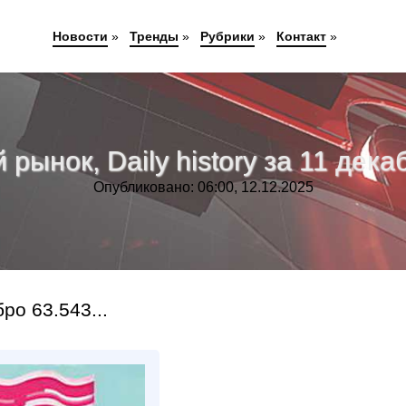
Новости
»
Тренды
»
Рубрики
»
Контакт
»
рынок, Daily history за 11 декаб
Опубликовано: 06:00, 12.12.2025
о 63.543...