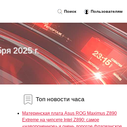
Поиск
Пользователям
ря 2025 г.
Топ новости часа
Материнская плата Asus ROG Maximus Z890
Extreme на чипсете Intel Z890: самое
«навороченное» и очень дорогое флагманское