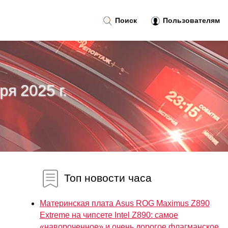
Поиск
Пользователям
ря 2025 г.
Топ новости часа
Материнская плата Asus ROG Maximus Z890
Extreme на чипсете Intel Z890: самое
«навороченное» и очень дорогое флагманское