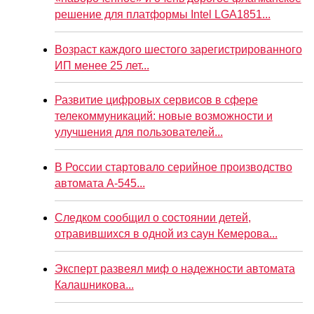
решение для платформы Intel LGA1851...
Возраст каждого шестого зарегистрированного
ИП менее 25 лет...
Развитие цифровых сервисов в сфере
телекоммуникаций: новые возможности и
улучшения для пользователей...
В России стартовало серийное производство
автомата А-545...
Следком сообщил о состоянии детей,
отравившихся в одной из саун Кемерова...
Эксперт развеял миф о надежности автомата
Калашникова...