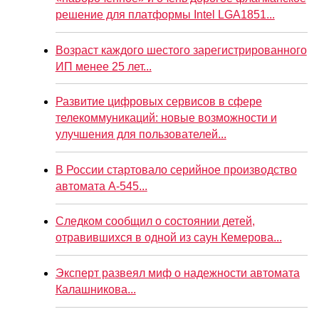
решение для платформы Intel LGA1851...
Возраст каждого шестого зарегистрированного
ИП менее 25 лет...
Развитие цифровых сервисов в сфере
телекоммуникаций: новые возможности и
улучшения для пользователей...
В России стартовало серийное производство
автомата А-545...
Следком сообщил о состоянии детей,
отравившихся в одной из саун Кемерова...
Эксперт развеял миф о надежности автомата
Калашникова...