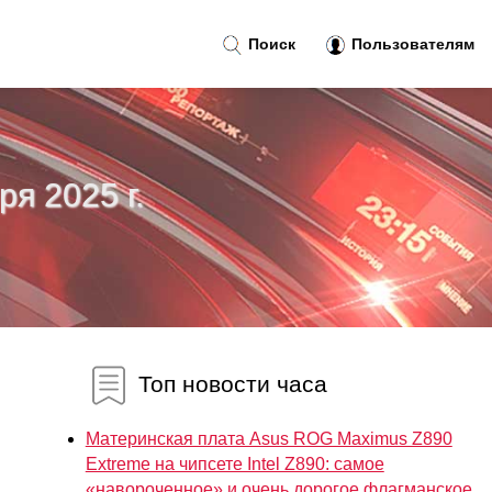
Поиск
Пользователям
ря 2025 г.
Топ новости часа
Материнская плата Asus ROG Maximus Z890
Extreme на чипсете Intel Z890: самое
«навороченное» и очень дорогое флагманское