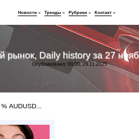
Новости
»
Тренды
»
Рубрики
»
Контакт
»
рынок, Daily history за 27 нояб
Опубликовано: 00:00, 29.11.2025
 % AUDUSD...