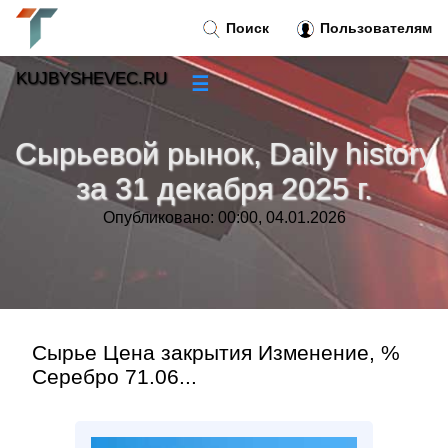
Поиск
Пользователям
KUJBYSHEVEC.RU
☰
Новости
»
Сырьевой рынок, Daily history
Тренды новостей
»
за 31 декабря 2025 г.
Опубликовано: 00:00, 04.01.2026
Рубрики
»
Правила
»
Контакт
»
Сырье Цена закрытия Изменение, %
Серебро 71.06...