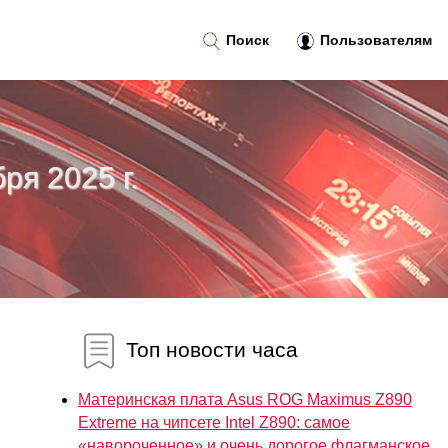
Поиск
Пользователям
ря 2025 г.
Топ новости часа
Материнская плата Asus ROG Maximus Z890
Extreme на чипсете Intel Z890: самое
«навороченное» и очень дорогое флагманское