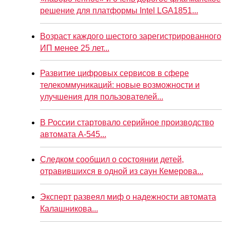
решение для платформы Intel LGA1851...
Возраст каждого шестого зарегистрированного
ИП менее 25 лет...
Развитие цифровых сервисов в сфере
телекоммуникаций: новые возможности и
улучшения для пользователей...
В России стартовало серийное производство
автомата А-545...
Следком сообщил о состоянии детей,
отравившихся в одной из саун Кемерова...
Эксперт развеял миф о надежности автомата
Калашникова...