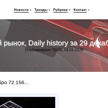
Новости
»
Тренды
»
Рубрики
»
Контакт
»
рынок, Daily history за 29 декаб
Опубликовано: 00:00, 04.01.2026
о 72.156...