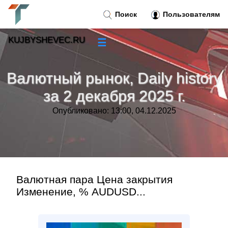
Поиск
Пользователям
KUJBYSHEVEC.RU
☰
Новости
»
Валютный рынок, Daily history
Тренды новостей
»
за 2 декабря 2025 г.
Опубликовано: 13:00, 04.12.2025
Рубрики
»
Правила
»
Контакт
»
Валютная пара Цена закрытия
Изменение, % AUDUSD...