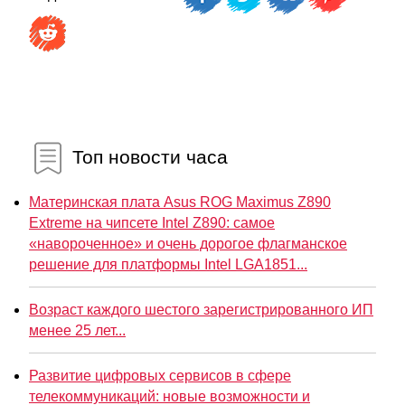
Топ новости часа
Материнская плата Asus ROG Maximus Z890
Extreme на чипсете Intel Z890: самое
«навороченное» и очень дорогое флагманское
решение для платформы Intel LGA1851...
Возраст каждого шестого зарегистрированного ИП
менее 25 лет...
Развитие цифровых сервисов в сфере
телекоммуникаций: новые возможности и