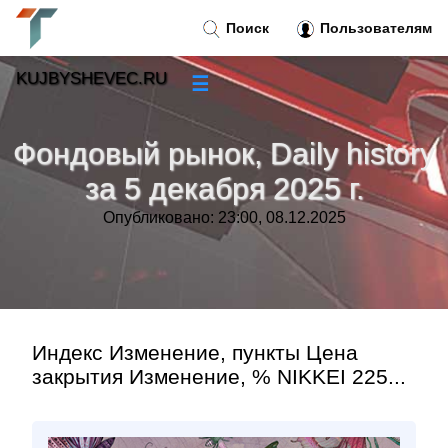
Поиск
Пользователям
KUJBYSHEVEC.RU
☰
Новости
»
Фондовый рынок, Daily history
Тренды новостей
»
за 5 декабря 2025 г.
Опубликовано: 23:00, 08.12.2025
Рубрики
»
Правила
»
Контакт
»
Индекс Изменение, пункты Цена
закрытия Изменение, % NIKKEI 225...